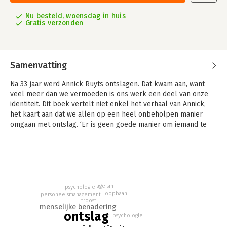
Nu besteld, woensdag in huis
Gratis verzonden
Samenvatting
Na 33 jaar werd Annick Ruyts ontslagen. Dat kwam aan, want
veel meer dan we vermoeden is ons werk een deel van onze
identiteit. Dit boek vertelt niet enkel het verhaal van Annick,
het kaart aan dat we allen op een heel onbeholpen manier
omgaan met ontslag. ‘Er is geen goede manier om iemand te
ontslaan,’ kreeg de auteur achteraf te horen. Maar daar is ze
het niet mee eens. Er moeten manieren zijn die ons helpen om
de bittere pil te slikken.
In dit boek onderzoekt Annick het rouwproces dat gepaard
gaat met het verlies van werk en vindt ze antwoorden op de
ageism
psychologie
vraag waarom mensen er soms zo ontzettend onder lijden –
loopbaan
personeelsmanagement
troost
ook al lopen er veel andere zaken wel goed in hun leven. Dit
menselijke benadering
boek wil mensen die met ontslag te maken hebben een stem
ontslag
psychologie
geven. Het wil werkgevers tips geven om dat laatste gesprek