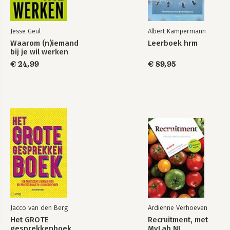
Jesse Geul
Albert Kampermann
Waarom (n)iemand
Leerboek hrm
bij je wil werken
€ 24,99
€ 89,95
Jacco van den Berg
Ardiënne Verhoeven
Het GROTE
Recruitment, met
gesprekkenboek
MyLab NL