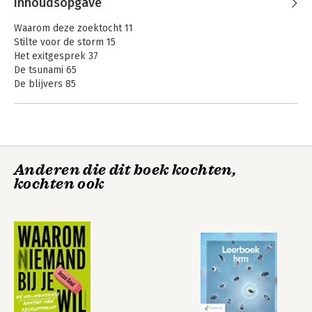
Inhoudsopgave
Waarom deze zoektocht 11
Stilte voor de storm 15
Het exitgesprek 37
De tsunami 65
De blijvers 85
Rouw en troost 99
De omgeving 137
Ons werk en onze identiteit 147
Op zoek naar nieuw werk 160
Ageism 175
Anderen die dit boek kochten,
kochten ook
Slotwoord 193
Bronnen 196