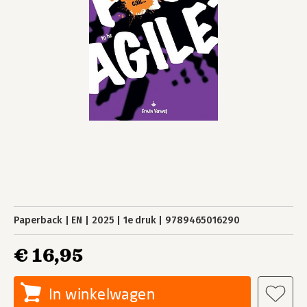
Paperback
EN
2025
1e druk
9789465016290
€ 16,95
In winkelwagen