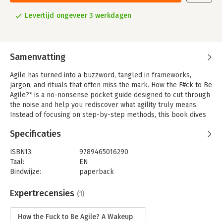
Levertijd ongeveer 3 werkdagen
Samenvatting
Agile has turned into a buzzword, tangled in frameworks,
jargon, and rituals that often miss the mark. How the F#ck to Be
Agile?* is a no-nonsense pocket guide designed to cut through
the noise and help you rediscover what agility truly means.
Instead of focusing on step-by-step methods, this book dives
into the mindset and values behind being agile, not just doing
Specificaties
agile.
It challenges common myths, like why SAFe isn’t always “safe”
ISBN13:
9789465016290
or how the “Spotify model” fell short, even for Spotify itself.
Taal:
EN
More importantly, it’s a practical boost for what you already
Bindwijze:
paperback
know, offering clarity and confidence without making you start
Aantal pagina's:
155
from scratch. Beyond frameworks and teams, agility extends
Uitgever:
Brave New Books
Expertrecensies
(1)
into everyday life—how you handle change, communicate, and
Druk:
1
align with your values.
Verschijningsdatum:
3-2-2025
How the Fuck to Be Agile? A Wakeup