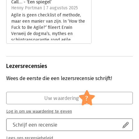
Call… - ‘Een spiegel’
This pocket guide is for anyone seeking a straightforward and
Hoofdrubriek:
Algemeen management
Henny Portman | 7 augustus 2025
impactful way to rethink agility. Whether you're a leader,
Agile is geen checklist of methode,
practitioner, or just curious, it’s a quick read that fits in your
maar een manier van zijn. In ‘How the
pocket but delivers a powerful shift in perspective. It’s not
Fuck to Be Agile?’ fileert Erwin
about adding more rules; it’s about rediscovering what truly
Verweij de dogma’s, mythes en
works for you. Stop doing Agile. Start being agile.
schijntransparantie rond agile
werken. In zijn preview legt hij uit
waarom échte wendbaarheid vraagt
om lef, vertrouwen en radicaal
eigenaarschap.
Lezersrecensies
Lees verder
Wees de eerste die een lezersrecensie schrijft!
?
Uw waardering
Log in om uw waardering te geven
Schrijf een recensie
Lees ons recensiebeleid