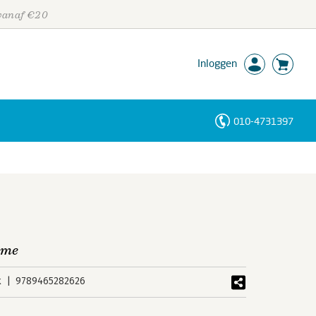
 vanaf €20
Inloggen
010-4731397
Personen
Trefwoorden
isme
k
9789465282626