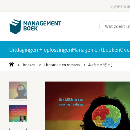
Op werkda
Uitdagingen + oplossingen
Managementboeken
Ove
Boeken
Literatuur en romans
Autisme bij mij