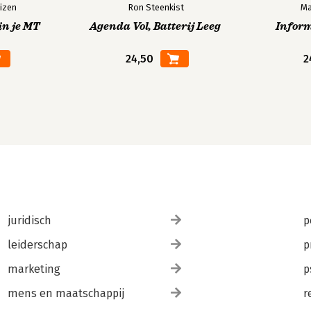
izen
Ron Steenkist
Ma
in je MT
Agenda Vol, Batterij Leeg
Infor
24,50
2
juridisch
p
leiderschap
p
marketing
p
mens en maatschappij
r