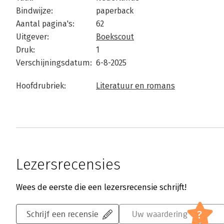
Bindwijze:
paperback
Aantal pagina's:
62
Uitgever:
Boekscout
Druk:
1
Verschijningsdatum:
6-8-2025
Hoofdrubriek:
Literatuur en romans
Lezersrecensies
Wees de eerste die een lezersrecensie schrijft!
?
Schrijf een recensie
Uw waardering