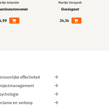
rtijn Aslander
Martijn Verspeek
matieautonomie
Goeiegast
4,99
24,34
ersoonlijke effectiviteit
rojectmanagement
sychologie
eclame en verkoop