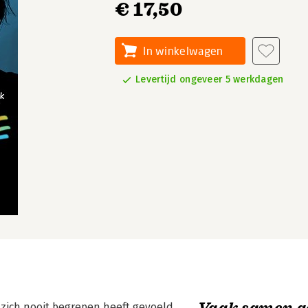
€ 17,50
In winkelwagen
Levertijd ongeveer 5 werkdagen
Vaak samen g
e zich nooit begrepen heeft gevoeld.