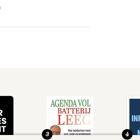
n
3
4