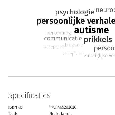
neurod
psychologie
persoonlijke verhal
autisme
herkenning
prikkels
communicatie
biografie
acceptatie
persoo
acceptatie
zintuiglijke v
Specificaties
ISBN13:
9789465282626
Taal:
Nederlands