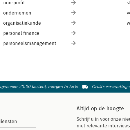
non-profit
s
ondernemen
v
organisatiekunde
w
personal finance
personeelsmanagement
gen voor 23:00 besteld, morgen in huis
Gratis verzending
Altijd op de hoogte
Schrijf u in voor onze nie
diensten
met relevante interviews