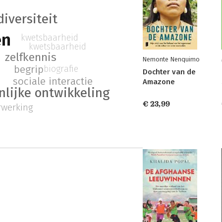
iversiteit
en
kwetsbaarheid
kwetsbaarheid
zelfkennis
Nemonte Nenquimo
biografie
begrip
Dochter van de
sociale interactie
Amazone
nlijke ontwikkeling
€ 23,99
erwerking