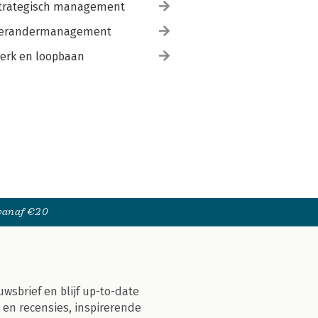
trategisch management
erandermanagement
erk en loopbaan
 vanaf €20
uwsbrief en blijf up-to-date
 en recensies, inspirerende