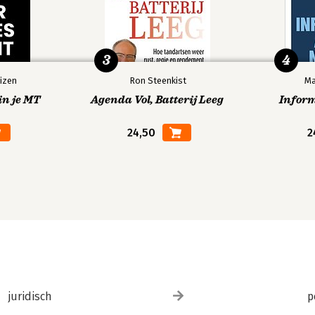
3
4
izen
Ron Steenkist
Ma
in je MT
Agenda Vol, Batterij Leeg
Infor
24,50
2
juridisch
p