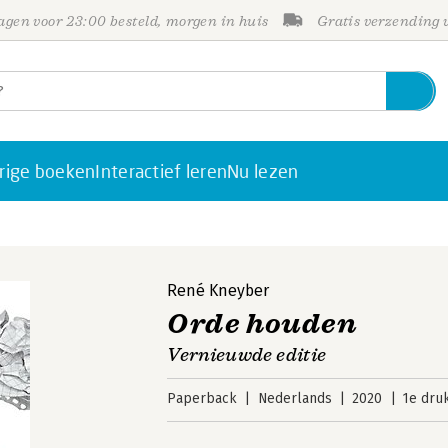
gen voor 23:00 besteld, morgen in huis
Gratis verzending
rige boeken
Interactief leren
Nu lezen
René Kneyber
Orde houden
Vernieuwde editie
Paperback
Nederlands
2020
1e dru