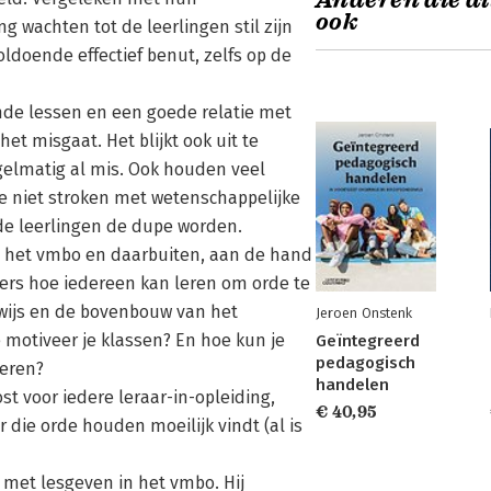
Anderen die di
ook
g wachten tot de leerlingen stil zijn
ldoende effectief benut, zelfs op de
ende lessen en een goede relatie met
het misgaat. Het blijkt ook uit te
gelmatig al mis. Ook houden veel
ie niet stroken met wetenschappelijke
de leerlingen de dupe worden.
 in het vmbo en daarbuiten, aan de hand
ers hoe iedereen kan leren om orde te
rwijs en de bovenbouw van het
Jeroen Onstenk
 motiveer je klassen? En hoe kun je
Geïntegreerd
pedagogisch
teren?
handelen
t voor iedere leraar-in-opleiding,
€ 40,95
 die orde houden moeilijk vindt (al is
met lesgeven in het vmbo. Hij