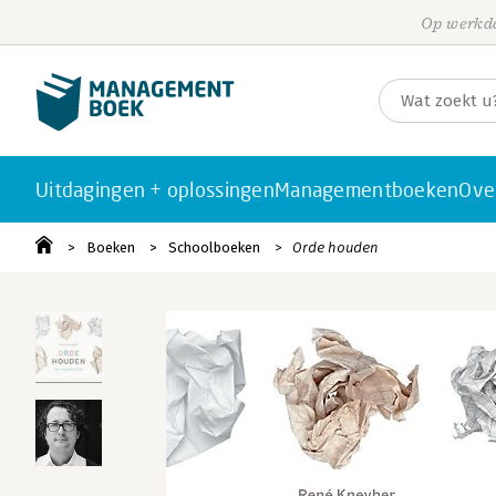
Op werkda
Uitdagingen + oplossingen
Managementboeken
Ove
Boeken
Schoolboeken
Orde houden