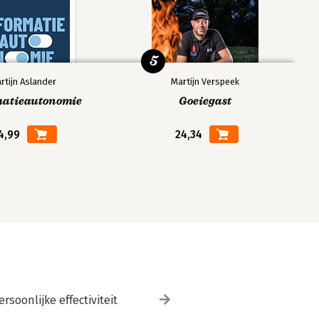
5
rtijn Aslander
Martijn Verspeek
matieautonomie
Goeiegast
4,99
24,34
ersoonlijke effectiviteit