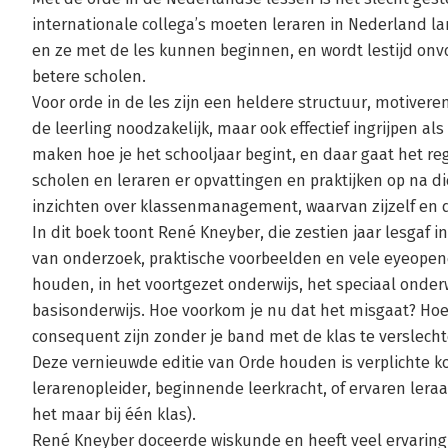
internationale collega’s moeten leraren in Nederland lan
en ze met de les kunnen beginnen, en wordt lestijd onvo
betere scholen.
Voor orde in de les zijn een heldere structuur, motiver
de leerling noodzakelijk, maar ook effectief ingrijpen als 
maken hoe je het schooljaar begint, en daar gaat het re
scholen en leraren er opvattingen en praktijken op na d
inzichten over klassenmanagement, waarvan zijzelf en 
In dit boek toont René Kneyber, die zestien jaar lesgaf
van onderzoek, praktische voorbeelden en vele eyeopen
houden, in het voortgezet onderwijs, het speciaal onde
basisonderwijs. Hoe voorkom je nu dat het misgaat? Hoe
consequent zijn zonder je band met de klas te verslech
Deze vernieuwde editie van Orde houden is verplichte kos
lerarenopleider, beginnende leerkracht, of ervaren leraar
het maar bij één klas).
René Kneyber doceerde wiskunde en heeft veel ervaring 