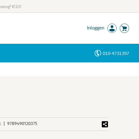
 vanaf €20
Inloggen
010-4731397
Personen
Trefwoorden
k
9789490120375