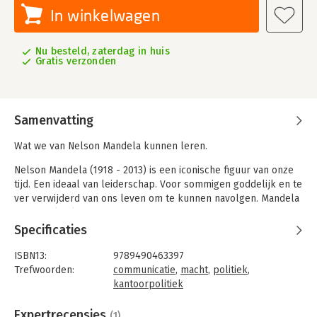
In winkelwagen
Nu besteld, zaterdag in huis
Gratis verzonden
Samenvatting
Wat we van Nelson Mandela kunnen leren.
Nelson Mandela (1918 - 2013) is een iconische figuur van onze
tijd. Een ideaal van leiderschap. Voor sommigen goddelijk en te
ver verwijderd van ons leven om te kunnen navolgen. Mandela
bezat politiek meesterschap. Het vermogen om zich niet te
laten meeslepen door de dynamiek van een steeds verder
Specificaties
escalerende strijd. Want Mandela behield visie en waarden om
goed doordachte keuzes te maken. Dat meesterschap maakte
ISBN13:
9789490463397
het hem mogelijk om met vechten en escaleren te stoppen. Hij
Trefwoorden:
communicatie
,
macht
,
politiek
,
deed dat met politiek en moreel vermogen.
kantoorpolitiek
Taal:
Nederlands
Dit boek geeft inzicht in de wijze waarop Mandela politiek
Bindwijze:
gebonden
Expertrecensies
(1)