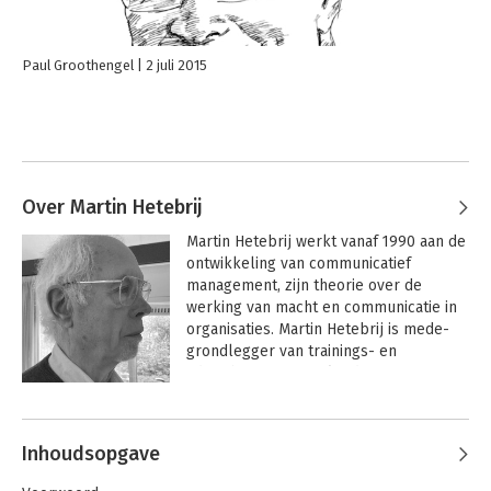
Paul Groothengel
2 juli 2015
Over Martin Hetebrij
Martin Hetebrij werkt vanaf 1990 aan de 
ontwikkeling van communicatief 
management, zijn theorie over de 
werking van macht en communicatie in 
organisaties. Martin Hetebrij is mede-
grondlegger van trainings- en 
adviesbureau 
De Politieke Dimensie
. Hij 
heeft daarover drie boeken 
Andere boeken door Martin
geschreven, van meer theoretisch naar 
Hetebrij
meer praktisch. Centraal thema: hoe 
Inhoudsopgave
kunnen we verantwoorde besluiten 
nemen, zo dat alle nodige kennis en 