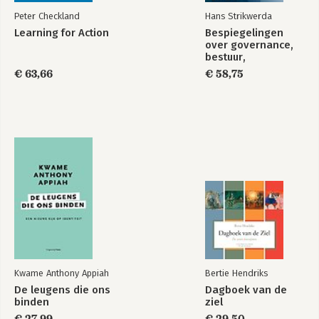
Peter Checkland
Hans Strikwerda
Learning for Action
Bespiegelingen
over governance,
bestuur,
management en
€ 63,66
€ 58,75
organisatie in de
21e eeuw
Kwame Anthony Appiah
Bertie Hendriks
De leugens die ons
Dagboek van de
binden
ziel