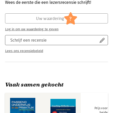
Druk:
1
Wees de eerste die een lezersrecensie schrijft!
Verschijningsdatum:
27-3-2020
Hoofdrubriek:
Non-fictie informatief/professioneel
?
Uw waardering
Log in om uw waardering te geven
Schrijf een recensie
Lees ons recensiebeleid
Vaak samen gekocht
Prijs voor
beide