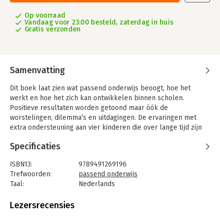
Op voorraad
Vandaag voor 23:00 besteld, zaterdag in huis
Gratis verzonden
Samenvatting
Dit boek laat zien wat passend onderwijs beoogt, hoe het
werkt en hoe het zich kan ontwikkelen binnen scholen.
Positieve resultaten worden getoond maar óók de
worstelingen, dilemma’s en uitdagingen. De ervaringen met
extra ondersteuning aan vier kinderen die over lange tijd zijn
gevolgd op hun reguliere basisschool, koppelen de auteurs
Specificaties
aan inzichten vanuit de onderwijskundige en pedagogische
theorie, literatuur en wetenschappelijk onderzoek. Tien
ISBN13:
9789491269196
uitgewerkte inhoudelijke thema’s worden gepresenteerd die
Trefwoorden:
passend onderwijs
voor alle kinderen – met of zonder extra
Taal:
Nederlands
ondersteuningsbehoeften – relevant zijn.
Bindwijze:
paperback
Aantal pagina's:
246
Lezersrecensies
Uitgever:
Perspectief