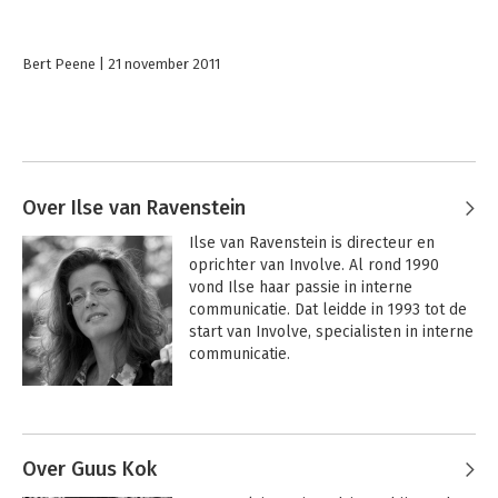
Bert Peene
21 november 2011
Over Ilse van Ravenstein
Ilse van Ravenstein is directeur en 
oprichter van Involve. Al rond 1990 
vond Ilse haar passie in interne 
communicatie. Dat leidde in 1993 tot de 
start van Involve, specialisten in interne 
communicatie. 

 Met een niet te stuiten energie werkt 
Andere boeken door Ilse van
ze sindsdien voor en met vele 
Ravenstein
opdrachtgevers en collega's aan 
organisatie uitdagingen met een 
Over Guus Kok
communicatiebril op. Ilse giet haar 