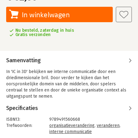
In winkelwagen
Nu besteld, zaterdag in huis
Gratis verzonden
Samenvatting
In 'IC in 3D' bekijken we interne communicatie door een
driedimensionale bril. Door verder te kijken dan het
oorspronkelijke domein van de middelen, door spelers
centraal te stellen en door de unieke organisatie context als
uitgangspunt te nemen.
Dit boek geeft u houvast in de enorme container die interne
Specificaties
communicatie kan zijn. Maar zet u ook zelf aan het werk en
probeert het perspectief op uw eigen organisatie te verdiepen.
ISBN13:
9789491560668
Met alle dimensies die daarbij komen kijken. Met de
Trefwoorden:
organisatieverandering
,
veranderen
,
handvatten voor een diagnose van de interne communicatie in
interne communicatie
uw eigen organisatie.
Taal:
Nederlands