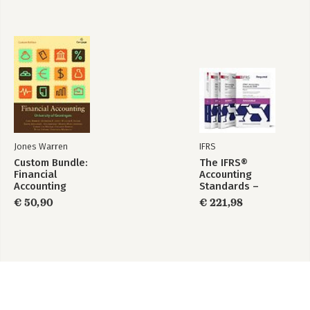
Jones Warren
IFRS
Custom Bundle:
The IFRS®
Financial
Accounting
Accounting
Standards –
Required Annotated
€ 50,90
€ 221,98
1 January 2026