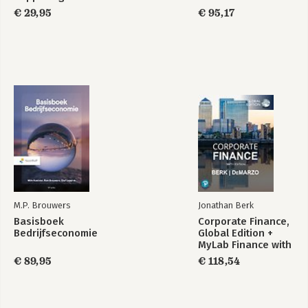
Analyse -
€ 29,95
€ 95,17
Uitwerkingenboek
M.P. Brouwers
Jonathan Berk
Basisboek
Corporate Finance,
Bedrijfseconomie
Global Edition +
MyLab Finance with
Pearson eText
€ 89,95
€ 118,54
(Package)