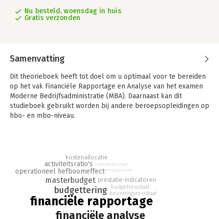
Nu besteld, woensdag in huis
Gratis verzonden
Samenvatting
Dit theorieboek heeft tot doel om u optimaal voor te bereiden
op het vak Financiële Rapportage en Analyse van het examen
Moderne Bedrijfsadministratie (MBA). Daarnaast kan dit
studieboek gebruikt worden bij andere beroepsopleidingen op
hbo- en mbo-niveau.
Deel I van het boek behandelt de werkzaamheden voorafgaand
aan de verslagperiode, waarbij de balanced scorecard, het
masterbudget en de break-evenanalyse aan de orde komen.
kostenallocatie
activiteitsratio's
interestresultaat
Deel II staat in het teken van de interne verslaglegging en
operationeel hefboomeffect
winstcentrum
interne analyse gedurende de verslagperiode.
masterbudget
prestatie-indicatoren
budgetresultaat
budgettering
bezettingsresultaat
In deel III worden de externe verslaglegging en analyse
financiële rapportage
behandeld. Hierbij worden de balans, de winst-en-
financiële analyse
verliesrekening en het kasstroomoverzicht opgesteld, vinden