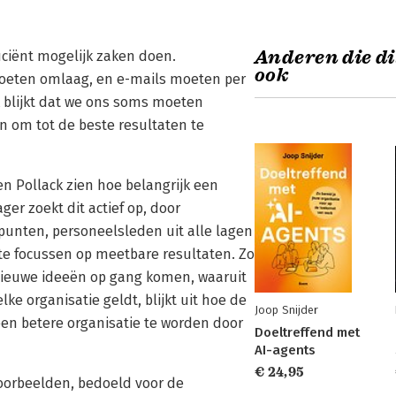
Anderen die di
ficiënt mogelijk zaken doen.
ook
moeten omlaag, en e-mails moeten per
blijkt dat we ons soms moeten
jn om tot de beste resultaten te
n Pollack zien hoe belangrijk een
er zoekt dit actief op, door
unten, personeelsleden uit alle lagen
t te focussen op meetbare resultaten. Zo
 nieuwe ideeën op gang komen, waaruit
ke organisatie geldt, blijkt uit hoe de
Joop Snijder
een betere organisatie te worden door
Doeltreffend met
AI-agents
€ 24,95
voorbeelden, bedoeld voor de