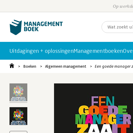
Op werkda
Uitdagingen + oplossingen
Managementboeken
Ove
Boeken
Algemeen management
Een goede manager z