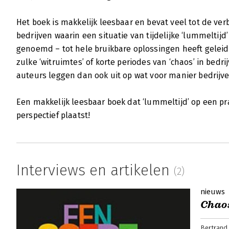
Het boek is makkelijk leesbaar en bevat veel tot de v
Netwerk in ons brein
bedrijven waarin een situatie van tijdelijke ‘lummeltijd’ 
Ger Post | 28 februari 2014
genoemd – tot hele bruikbare oplossingen heeft geleid.
Zit je al uren naar een probleem op je beeld
zulke ‘witruimtes’ of korte periodes van ‘chaos’ in bedr
Misschien is het dan tijd voor een spelletje
auteurs leggen dan ook uit op wat voor manier bedrij
zaait verwarring laten Ori Brafman en Judah
chaos is binnen elke organisatie.
Een makkelijk leesbaar boek dat ‘lummeltijd’ op een pr
Lees verder
perspectief plaatst!
Interviews en artikelen
(2)
nieuws
Chaos
Bertrand