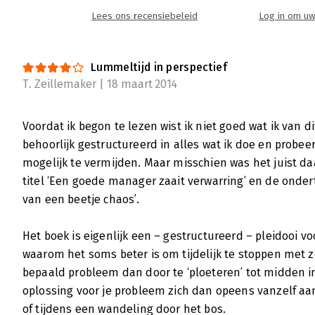
het gelid te houden. Zij stellen alles in he
Lees ons recensiebeleid
Log in om uw
toestand van volledige verwarring en wanor
als ondertitel ‘Waarom elk bedrijf beter wo
zij daar nu mee?
Lummeltijd in perspectief
Lees verder
T. Zeillemaker | 18 maart 2014
Voordat ik begon te lezen wist ik niet goed wat ik van d
Een goede manager zaait verwarring
behoorlijk gestructureerd in alles wat ik doe en probeer
Iris van Maurik | 6 maart 2014
mogelijk te vermijden. Maar misschien was het juist da
Een opvallende titel: ‘Een goede manager zaa
titel ‘Een goede manager zaait verwarring’ en de ondert
werkcultuur verwachten we van managers toc
van een beetje chaos’.
gerealiseerd worden. Fayol beschreef zelfs
‘controleren en beheersen’ één van de vijf 
Het boek is eigenlijk een – gestructureerd – pleidooi vo
ondertitel van het boek, Waarom elk bedrijf 
waarom het soms beter is om tijdelijk te stoppen met 
zien dat contoleren en beheersen niet past
bepaald probleem dan door te ‘ploeteren’ tot midden i
Ori Brafman en Judah Pollack.
oplossing voor je probleem zich dan opeens vanzelf aa
Lees verder
of tijdens een wandeling door het bos.