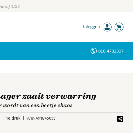
 vanaf €20
Inloggen
010-4731397
Personen
Trefwoorden
ager zaait verwarring
r wordt van een beetje chaos
4
1e druk
9789491845055