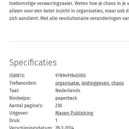
toekomstige verwarringzaaier. Weten hoe je chaos in je 
alleen voor een beter inzicht in organisaties, maar ook d
zich aandient. Met alle revolutionaire veranderingen va
Specificaties
ISBN13:
9789491845055
Trefwoorden:
organisatie
,
leidinggeven
,
chaos
Taal:
Nederlands
Bindwijze:
paperback
Aantal pagina's:
230
Uitgever:
Maven Publishing
Druk:
1
Verschijningsdatum:
28-1-2014