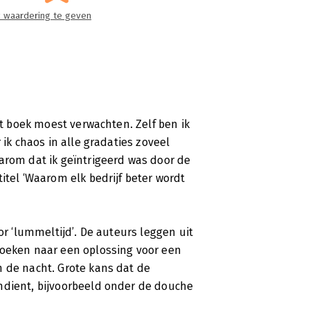
t werk om chaos te voorkomen: een
 waardering te geven
de. En dan verschijnt er een boek met
rdt van een beetje chaos.’ Wat moeten
it boek moest verwachten. Zelf ben ik
 ik chaos in alle gradaties zoveel
arom dat ik geïntrigeerd was door de
it verwarring’. In de huidige
itel ‘Waarom elk bedrijf beter wordt
h vooral dat zij zorgen dat doelen
 in zijn managementtheorie dat
functies van een manager is. De
or ‘lummeltijd’. De auteurs leggen uit
beter wordt van een beetje chaos, laat
zoeken naar een oplossing voor een
 binnen de gedachten van de auteurs
n de nacht. Grote kans dat de
ndient, bijvoorbeeld onder de douche