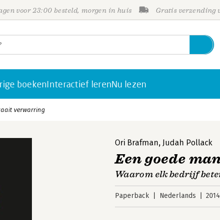
gen voor 23:00 besteld, morgen in huis
Gratis verzending
rige boeken
Interactief leren
Nu lezen
aait verwarring
Ori Brafman
,
Judah Pollack
Een goede man
Waarom elk bedrijf bete
Paperback
Nederlands
201