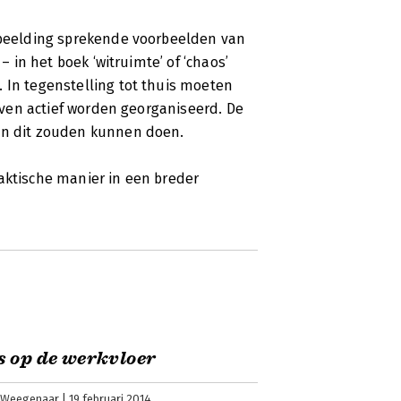
erbeelding sprekende voorbeelden van
– in het boek ‘witruimte’ of ‘chaos’
 In tegenstelling tot thuis moeten
scherm te staren? Zit je helemaal vast?
ijven actief worden georganiseerd. De
. Of een dutje. In Een goede manager
ven dit zouden kunnen doen.
 Pollack zien hoe belangrijk een beetje
aktische manier in een breder
 op de werkvloer
 Weegenaar
19 februari 2014