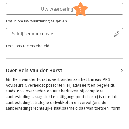
Hoofdrubriek:
Juridisch
Jongbloed:
Aanbesteding [Europese aanbesteding]
?
Uw waardering
Serie:
Tekst & toelichting (SDU)
Log in om uw waardering te geven
Schrijf een recensie
Lees ons recensiebeleid
Over Hein van der Horst
Mr. Hein van der Horst is verbonden aan het bureau PPS 
Adviseurs Overheidsopdrachten. Hij adviseert en begeleidt 
sinds 1992 overheden en nutsbedrijven bij complexe 
aanbestedingsvraagstukken. Uitgangspunt daarbij is eerst de 
aanbestedingsstrategie ontwikkelen en vervolgens de 
aanbestedingsrechtelijke haalbaarheid daarvan toetsen: 'form 
follows function'.
Andere boeken door Hein van der