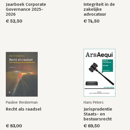
AANBESTEDINGSBESLUIT
Jaarboek Corporate
Integriteit in de
HOOFDSTUK 1 Begripsbepalingen
Governance 2025-
zakelijke
HOOFDSTUK 2 Eigen verklaring
2026
advocatuur
HOOFDSTUK 3 Communicatie
€ 52,50
€ 74,50
HOOFDSTUK 4 Gedragsverklaring aanbesteden
HOOFDSTUK 5 Aanwijzing richtsnoeren
HOOFDSTUK 6 Slotbepalingen
Pauline Westerman
Hans Peters
Recht als raadsel
Jurisprudentie
Staats- en
bestuursrecht
1849-2025
€ 83,00
€ 69,50