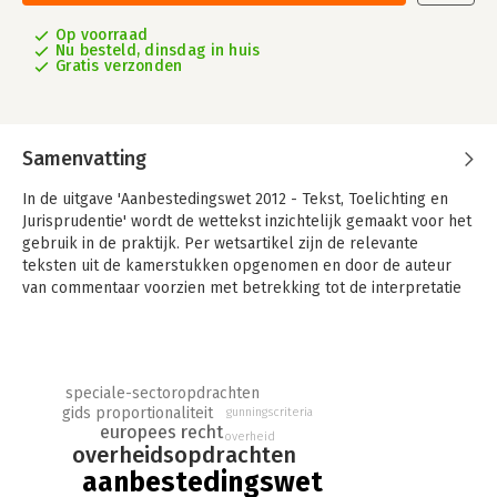
Op voorraad
Nu besteld, dinsdag in huis
Gratis verzonden
Samenvatting
In de uitgave 'Aanbestedingswet 2012 - Tekst, Toelichting en
Jurisprudentie' wordt de wettekst inzichtelijk gemaakt voor het
gebruik in de praktijk. Per wetsartikel zijn de relevante
teksten uit de kamerstukken opgenomen en door de auteur
van commentaar voorzien met betrekking tot de interpretatie
van de wettekst, aanvullingen hierop en verwijzingen naar de
Europese richtlijn.
Nieuw in de tweede druk is dat de relevante Europese en
nationale jurisprudentie met de belangrijkste overwegingen
speciale-sectoropdrachten
gids proportionaliteit
gunningscriteria
artikelsgewijs zijn opgenomen; in totaal 300 uitspraken. Het
europees recht
uitgebreide jurisprudentieregister, op artikel en op
overheid
overheidsopdrachten
onderwerp, maakt de uitspraken zeer eenvoudig terug te
aanbestedingswet
vinden.