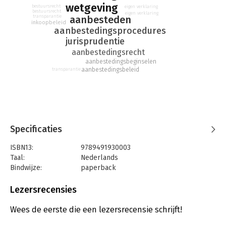
wetgeving
bestuursrecht
eigen verklaring
Tevens zijn in de uitgave het Aanbestedingsbesluit en de Gids
bestuursrecht
eigen verklaring
aanbesteden
transparantie
Proportionaliteit, de handreiking naar de praktijk, opgenomen.
inkoopbeleid
aanbestedingsprocedures
jurisprudentie
aanbestedingsrecht
aanbestedingsbeginselen
aanbestedingsbeleid
transparantie
Specificaties
ISBN13:
9789491930003
Taal:
Nederlands
Bindwijze:
paperback
Aantal pagina's:
680
Uitgever:
Berghauser Pont Publishing
Lezersrecensies
Druk:
2
Verschijningsdatum:
20-10-2014
Wees de eerste die een lezersrecensie schrijft!