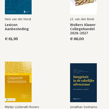
SPECIALE-SECTOROPDRACHTEN
HOOFDSTUK 3.1 Reikwijdte
HOOFDSTUK 3.2 Procedures voor het plaatsen van speciale-
Hein van der Horst
J.E. van den Brink
sectoropdrachten
Lexicon
Wolters Kluwer
HOOFDSTUK 3.3 Regels voor speciale-sectoropdrachten inzake
Aanbesteding
Collegebundel
aankondiging, uitsluiting, selectie en gunning
2026-2027
HOOFDSTUK 3.4 Erkenningsregeling
€ 61,95
€ 66,00
HOOFDSTUK 3.5 Overige voorschrift en voor de procedures
met betrekking tot de
raamovereenkomst, het dynamisch aankoopsysteem en de
prijsvraag
DEEL 4. OVERIGE BEPALINGEN
HOOFDSTUK 4.1 Gedragsverklaring aanbesteden
HOOFDSTUK 4.2 Nadere uitvoeringsregels
HOOFDSTUK 4.3 Vernietigbaarheid en boete
HOOFDSTUK 4.4 Arbitrage en klachten
HOOFDSTUK 4.5 Evaluatiebepalingen
HOOFDSTUK 4.6 Overgangs- en slotbepalingen
Mijntje Lückerath-Rovers
Jonathan Soeharno