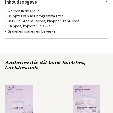
Inhoudsopgave
- Werken in de Cloud
- De opzet van het programma Excel 365
- Het Lint, Groepsvakken, knoppen gebruiken
- Knippen, kopiëren, plakken
- Grafieken maken en bewerken
- Formules maken en functies toepassen enz.
Excel 2019
Excel 2019 Basis
Anderen die dit boek kochten,
Gevorderd
kochten ook