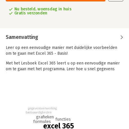
Nu besteld, woensdag in huis
Gratis verzonden
Samenvatting
Leer op een eenvoudige manier met duidelijke voorbeelden
om te gaan met Excel 365 - Basis!
Met het Lesboek Excel 365 leert u op een eenvoudige manier
om te gaan met het programma. Leer hoe u snel gegevens
kunt invoeren en ordenen. Hoe u deze gegevens op een
aantrekkelijke wijze kunt opmaken, hoe u eenvoudige
formules en functies maakt en professionele grafieken
creëert.
Voor wie is dit boek bestemd?
Voor iedereen die zich de beginselen van Excel 365 eigen wil
gegevensverwerking
basisvaardigheden
maken. Met het cursusboek van Serasta wordt stap voor stap
grafieken
functies
alles uitgelegd wat u moet weten om het programma Excel te
formules
excel 365
gebruiken. Elk hoofdstuk staat boordevol oefeningen die u