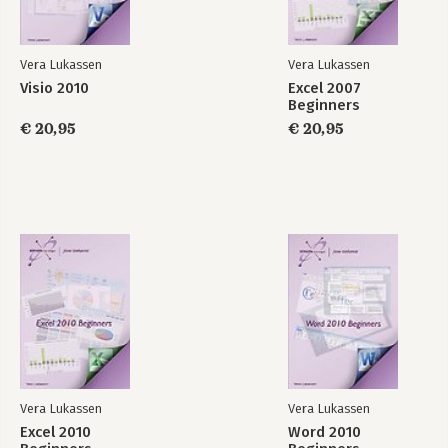
Vera Lukassen
Vera Lukassen
Visio 2010
Excel 2007
InDesign CC
Photoshop CC voor
Beginners
MAC II
€ 20,95
€ 20,95
Bekijk alle boeken
Vera Lukassen
Vera Lukassen
Excel 2010
Word 2010