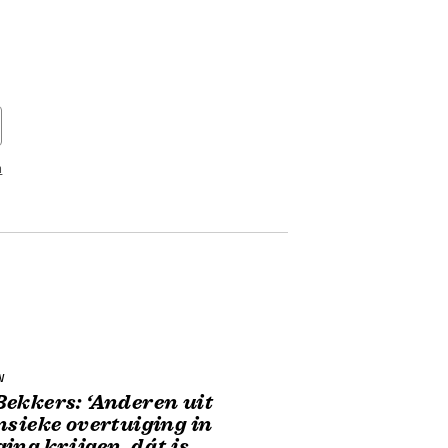
n
w
ekkers: ‘Anderen uit
nsieke overtuiging in
ing krijgen, dát is