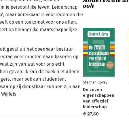
Anderen die di
ook
in je persoonlijke leven. Leiderschap
', maar bereikbaar is voor iedereen die
eeft op een toekomst voor ons allen.
ert op belangrijke maatschappelijke
 dit geval uit het openbaar bestuur -
s gedrag weer moeten gaan baseren op
st zijn van wat voor ons echt
llen geven. Ik kan dit boek niet alleen
agers, maar ook aan studenten,
Stephen Covey
waarop zij dienstbaar kunnen zijn aan
De zeven
Wijffels
eigenschappen
van effectief
leiderschap
€ 27,50