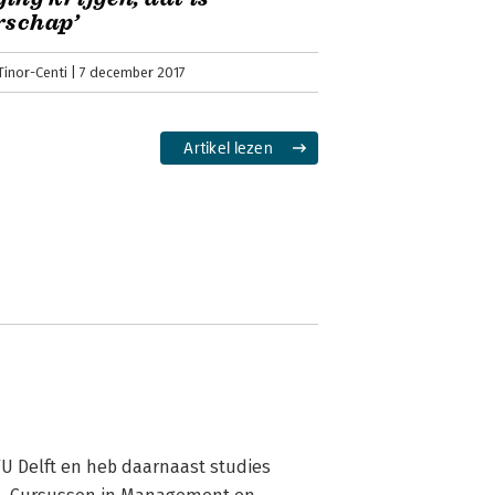
rschap’
inor-Centi
7 december 2017
Artikel lezen
TU Delft en heb daarnaast studies 