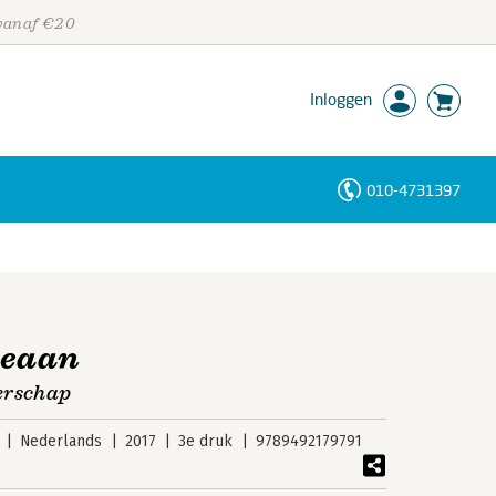
 vanaf €20
Inloggen
010-4731397
Personen
Trefwoorden
ceaan
erschap
Nederlands
2017
3e druk
9789492179791