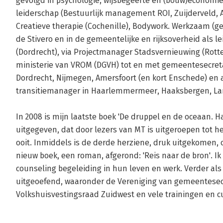
gevolgd in psychologie, wijsbegeerte en (bouw)economi
leiderschap (Bestuurlijk management ROI, Zuijderveld, Ava
Creatieve therapie (Cochenille), Bodywork. Werkzaam (ge
de Stivero en in de gemeentelijke en rijksoverheid als l
(Dordrecht), via Projectmanager Stadsvernieuwing (Rotte
ministerie van VROM (DGVH) tot en met gemeentesecreta
Dordrecht, Nijmegen, Amersfoort (en kort Enschede) en 
transitiemanager in Haarlemmermeer, Haaksbergen, Land
In 2008 is mijn laatste boek 'De druppel en de oceaan. H
uitgegeven, dat door lezers van MT is uitgeroepen tot 
ooit. Inmiddels is de derde herziene, druk uitgekomen, o
nieuw boek, een roman, afgerond: 'Reis naar de bron'. Ik
counseling begeleiding in hun leven en werk. Verder als v
uitgeoefend, waaronder de Vereniging van gemeentesec
Volkshuisvestingsraad Zuidwest en vele trainingen en 