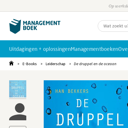
Op werkda
Uitdagingen + oplossingen
Managementboeken
Ove
E-Books
Leiderschap
De druppel en de oceaan