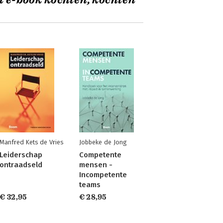
t e-book kochten, kochten
Manfred Kets de Vries
Jobbeke de Jong
Leiderschap
Competente
ontraadseld
mensen -
Incompetente
teams
€ 32,95
€ 28,95