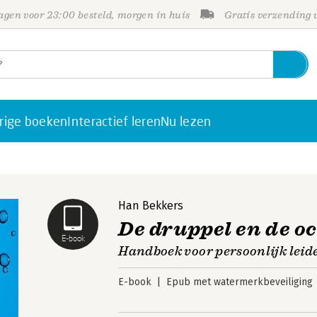
gen voor 23:00 besteld, morgen in huis
Gratis verzending
rige boeken
Interactief leren
Nu lezen
Han Bekkers
De druppel en de o
E-book
Handboek voor persoonlijk leid
E-book
Epub met watermerkbeveiliging