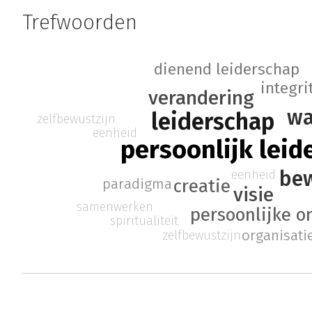
Trefwoorden
dienend leiderschap
integri
verandering
wa
leiderschap
zelfbewustzijn
eenheid
persoonlijk leid
bew
eenheid
creatie
paradigma
visie
samenwerken
persoonlijke o
spiritualiteit
organisati
zelfbewustzijn