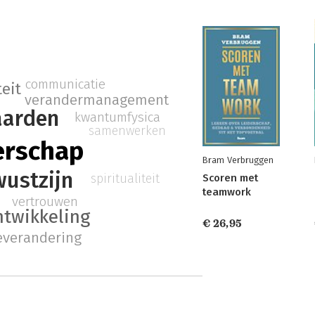
communicatie
teit
verandermanagement
arden
kwantumfysica
samenwerken
erschap
Bram Verbruggen
ustzijn
spiritualiteit
Scoren met
teamwork
vertrouwen
ntwikkeling
€ 26,95
everandering