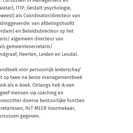
e. Cursussen in Management en 
tar), ITIP, Gestalt-psychologie, 
weest) als Coördinator/directeur van 
eidinggevende: van afdelingshoofd 
rdam) en Beleidsdirecteur op het 
ris/ algemeen directeur van 
als gemeentesecretaris/ 
graaf, Heerlen, Leiden en Leudal. 

andboek voor persoonlijk leiderschap' 
het op twee na beste managementboek 
ok als e-boek. Onlangs heb ik een 
 geef mensen via coaching en 
oorzitter diverse bestuurlijke functies 
retarissen, RvT MEER Voormekaar, 
cursussen gegeven.