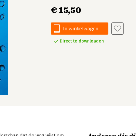
€ 15,50
In winkelwagen
Direct te downloaden
iderschap dat de weg wijst om