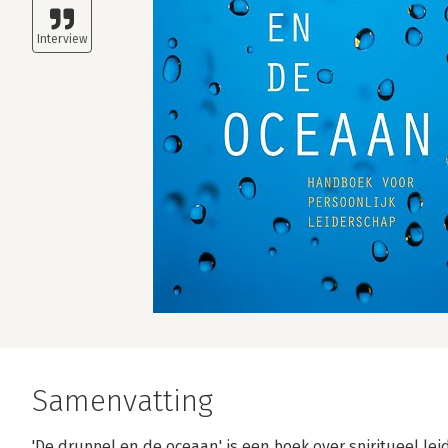
Samenvatting
'De druppel en de oceaan' is een boek over spiritueel le