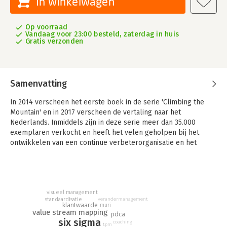
In winkelwagen
Op voorraad
Vandaag voor 23:00 besteld, zaterdag in huis
Gratis verzonden
Samenvatting
In 2014 verscheen het eerste boek in de serie 'Climbing the
Mountain' en in 2017 verscheen de vertaling naar het
Nederlands. Inmiddels zijn in deze serie meer dan 35.000
exemplaren verkocht en heeft het velen geholpen bij het
ontwikkelen van een continue verbeterorganisatie en het
oplossen van problemen. Voor u ligt de geheel herziene druk
van de Green Belt, opgebouwd volgens de laatste versie van
het CIMM-raamwerk en de LSSA skill set (v3.2).
Black Belts hebben een belangrijke rol in het
visueel management
standaardisatie
transformatieproces, het toepassen van de technieken en in
verandermanagement
klantwaarde
muri
het coachen van anderen. Black Belts werken aan het
value stream mapping
pdca
six sigma
verbeteren van processen en zijn verantwoordelijk voor het
coaching
tpm