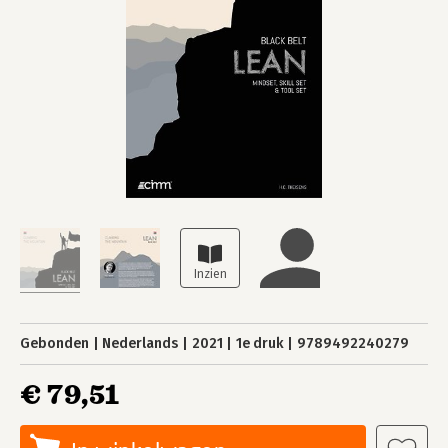
Gebonden
Nederlands
2021
1e druk
9789492240279
€ 79,51