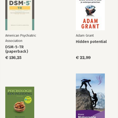
Registratie 48
Verbetering 50
Kenmerk van de pomodoro 50
DOELSTELLING II:
HET AANTAL ONDERBREKINGEN VERMINDEREN 53
Interne onderbrekingen 54
American Psychiatric
Adam Grant
Scenario 56
Association
Hidden potential
Externe onderbrekingen 63
DSM-5-TR
Systematische onderbrekingen 68
(paperback)
Registratie: Kwalitatieve inschattingsfouten bij het
€ 136,25
€ 22,99
plannen 69
DOELSTELLING III:
INSCHATTEN HOEVEEL TIJD EEN TAAK IN BESLAG NEEMT 71
Beschikbare pomodoro’s 75
Mogelijke scenario’s 77
Registratie van de inschattingen 81
Aanpak van het onderzoek 84
DOELSTELLING IV:
DE POMODORO EFFECTIEVER MAKEN 87
Structuur van de pomodoro 88