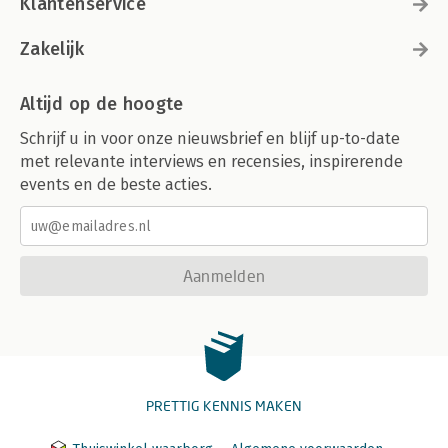
Klantenservice
Bibliografie 196
Woord van dank 198
Over de auteur 200
Zakelijk
Altijd op de hoogte
Schrijf u in voor onze nieuwsbrief en blijf up-to-date
met relevante interviews en recensies, inspirerende
events en de beste acties.
Aanmelden
PRETTIG KENNIS MAKEN