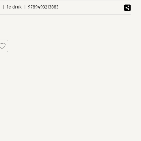
5
1e druk
9789493213883
s