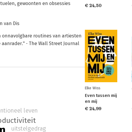
ituelen, gewoonten en obsessies
€ 24,50
an van Dis
 onnavolgbare routines van artiesten
 aanrader." - The Wall Street Journal
Elke Wiss
Even tussen mij
en mij
€ 24,99
entioneel leven
oductiviteit
en
uitstelgedrag