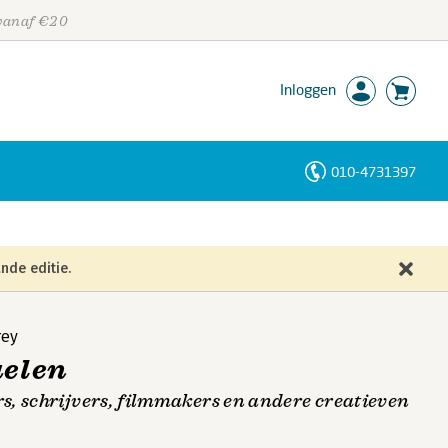
 vanaf €20
Inloggen
010-4731397
Personen
Trefwoorden
nde editie.
rey
uelen
, schrijvers, filmmakers en andere creatieven