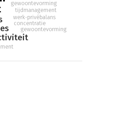
gewoontevorming
t
tijdmanagement
werk-privébalans
s
concentratie
nes
gewoontevorming
tiviteit
ement