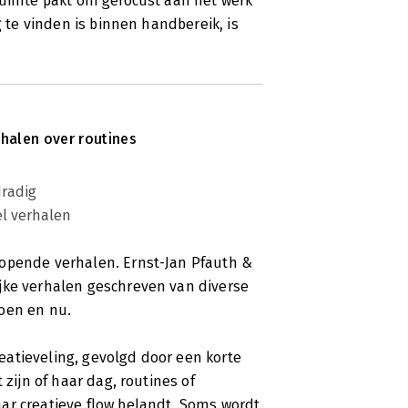
 ruimte pakt om gefocust aan het werk
g te vinden is binnen handbereik, is
halen over routines
radig
el verhalen
lopende verhalen. Ernst-Jan Pfauth &
jke verhalen geschreven van diverse
oen en nu.
atieveling, gevolgd door een korte
 zijn of haar dag, routines of
ar creatieve flow belandt. Soms wordt