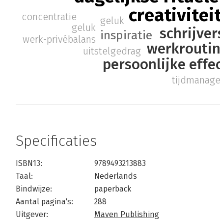
creativitei
concentratie
geluk
geluk
schrijver
inspiratie
werk-privébalans
werkrouti
uitstelgedrag
persoonlijke effec
tijdmanag
Specificaties
ISBN13:
9789493213883
Taal:
Nederlands
Bindwijze:
paperback
Aantal pagina's:
288
Uitgever:
Maven Publishing