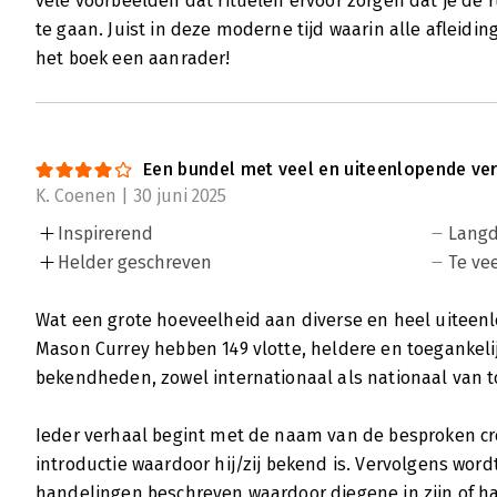
vele voorbeelden dat rituelen ervoor zorgen dat je de
te gaan. Juist in deze moderne tijd waarin alle afleidin
het boek een aanrader!
Een bundel met veel en uiteenlopende ver
K. Coenen | 30 juni 2025
Inspirerend
Langd
Helder geschreven
Te ve
Wat een grote hoeveelheid aan diverse en heel uiteen
Mason Currey hebben 149 vlotte, heldere en toegankeli
bekendheden, zowel internationaal als nationaal van t
Ieder verhaal begint met de naam van de besproken cre
introductie waardoor hij/zij bekend is. Vervolgens wordt
handelingen beschreven waardoor diegene in zijn of ha