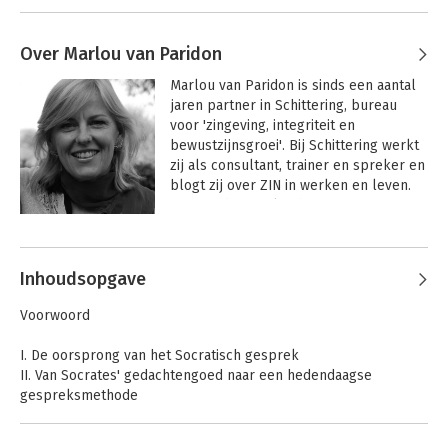
Over Marlou van Paridon
Marlou van Paridon is sinds een aantal 
jaren partner in Schittering, bureau 
voor 'zingeving, integriteit en 
bewustzijnsgroei'. Bij Schittering werkt 
zij als consultant, trainer en spreker en 
blogt zij over ZIN in werken en leven. 
Van Paridon werkte hiervoor 25 jaar in 
managementfuncties bij bedrijven en 
de overheid en als zelfstandig uitgever 
van reismagazines.  Zij ging een jaar op 
Inhoudsopgave
wereldreis, werd reisjournalist en 
behaalde een master filosofie. Ook 
Voorwoord
volgde ze een driejarige opleiding 
systemisch werk.
I. De oorsprong van het Socratisch gesprek
II. Van Socrates' gedachtengoed naar een hedendaagse
gespreksmethode
III. Het Socratisch gesprek als levenshouding
IV. Draaiboek en werkbladen bij de Socratische methode