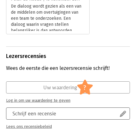
De dialoog wordt gezien als een van
de middelen om overtuigingen van
een team te onderzoeken. Een
dialoog waarin vragen stellen
belangrijker is dan antwoorden
geven en eigen meningen en
oordelen naar de achtergrond
worden verplaatst. We kennen deze
boodschap. Maar hoe pak je dat aan?
Lezersrecensies
Antwoord: met behulp van de
Socratische dialoog.
Wees de eerste die een lezersrecensie schrijft!
Lees verder
?
Uw waardering
Log in om uw waardering te geven
Schrijf een recensie
Lees ons recensiebeleid