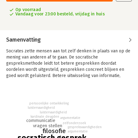
Op voorraad
Vandaag voor 23:00 besteld, vrijdag in huis
Samenvatting
Socrates zette mensen aan tot zelf denken in plaats van op de
mening van anderen af te gaan. De socratische
gespreksmethode leidt tot betere gesprekken doordat
oordelen wordt uitgesteld, gesprekken concreet blijven en
goed wordt geluisterd. Betere uitwisseling van informatie,
beter begrip van elkaars perspectief, beter contact en beter
denken.
Ervaren gespreksleider Marlou van Paridon legt het socratisch
persoonlijke ontwikkeling
gesprek kort en bondig uit in vijf stappen, compleet met
luistervaardigheid
checklisten en overzichten van de belangrijkste handvatten en
luistervaardigheid
valkuilen voor de beginnende gespreksleider. Voorbeelden
kardinale deugden
argumentatie
communicatie
van socratische gesprekken uit de praktijk maken de
zelfonderzoek
vragen stellen
gespreksvaardigheden
gesprekstappen nog inzichtelijker.
filosofie
argumentatie
socratisch gesprek