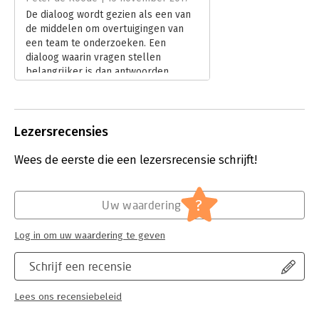
De dialoog wordt gezien als een van
de middelen om overtuigingen van
een team te onderzoeken. Een
dialoog waarin vragen stellen
belangrijker is dan antwoorden
geven en eigen meningen en
oordelen naar de achtergrond
worden verplaatst. We kennen deze
boodschap. Maar hoe pak je dat aan?
Lezersrecensies
Antwoord: met behulp van de
Socratische dialoog.
Wees de eerste die een lezersrecensie schrijft!
Lees verder
?
Uw waardering
Log in om uw waardering te geven
Schrijf een recensie
Lees ons recensiebeleid