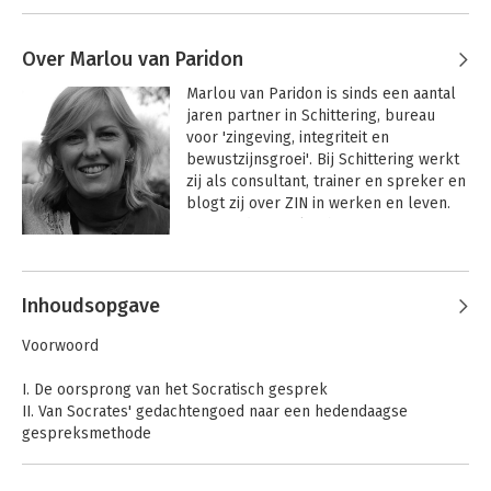
Over Marlou van Paridon
Marlou van Paridon is sinds een aantal 
jaren partner in Schittering, bureau 
voor 'zingeving, integriteit en 
bewustzijnsgroei'. Bij Schittering werkt 
zij als consultant, trainer en spreker en 
blogt zij over ZIN in werken en leven. 
Van Paridon werkte hiervoor 25 jaar in 
managementfuncties bij bedrijven en 
de overheid en als zelfstandig uitgever 
van reismagazines.  Zij ging een jaar op 
Inhoudsopgave
wereldreis, werd reisjournalist en 
behaalde een master filosofie. Ook 
Voorwoord
volgde ze een driejarige opleiding 
systemisch werk.
I. De oorsprong van het Socratisch gesprek
II. Van Socrates' gedachtengoed naar een hedendaagse
gespreksmethode
III. Het Socratisch gesprek als levenshouding
IV. Draaiboek en werkbladen bij de Socratische methode