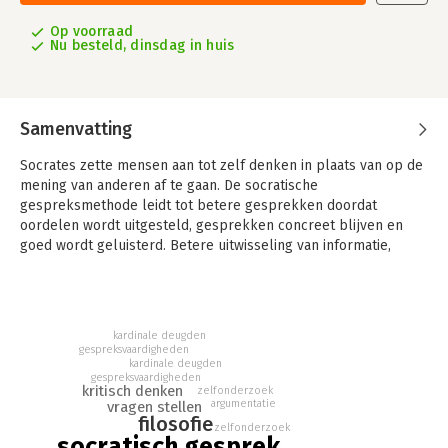
Op voorraad
Nu besteld, dinsdag in huis
Samenvatting
Socrates zette mensen aan tot zelf denken in plaats van op de
mening van anderen af te gaan. De socratische
gespreksmethode leidt tot betere gesprekken doordat
oordelen wordt uitgesteld, gesprekken concreet blijven en
goed wordt geluisterd. Betere uitwisseling van informatie,
beter begrip van elkaars perspectief, beter contact en beter
denken.
Ervaren gespreksleider Marlou van Paridon legt het socratisch
kardinale deugden
gesprek kort en bondig uit in vijf stappen, compleet met
gespreksvaardigheden
checklisten en overzichten van de belangrijkste handvatten en
kardinale deugden
valkuilen voor de beginnende gespreksleider. Voorbeelden
gespreksvaardigheden
kritisch denken
zelfonderzoek
van socratische gesprekken uit de praktijk maken de
argumentatie
vragen stellen
gesprekstappen nog inzichtelijker.
filosofie
zelfonderzoek
socratisch gesprek