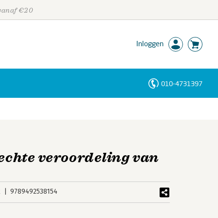
 vanaf €20
Inloggen
010-4731397
Personen
Trefwoorden
rechte veroordeling van
k
9789492538154