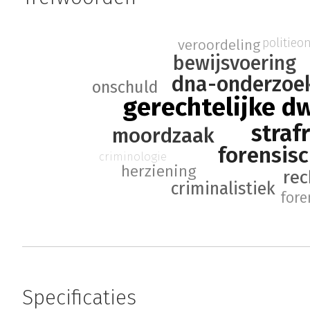
politieo
veroordeling
bewijsvoering
dna-onderzoe
onschuld
gerechtelijke d
straf
moordzaak
forensis
criminologie
herziening
rec
criminalistiek
fore
Specificaties