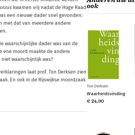
Anderen die di
ook
rosius kwamen vrij nadat de Hoge Raad
was een nieuwe dader snel gevonden:
men met dat van meerdere andere
en.
de waarschijnlijke dader was van de
 De ene moord maakte de andere
niet waarschijnlijk was?
rklaringen laat prof. Ton Derksen zien
aak. En ook in de Rijswijkse moordzaak
Ton Derksen
Waarheidsvinding
€ 24,90