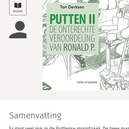
Samenvatting
Er ging veel mis in de Puttense moordzaak. De twee man