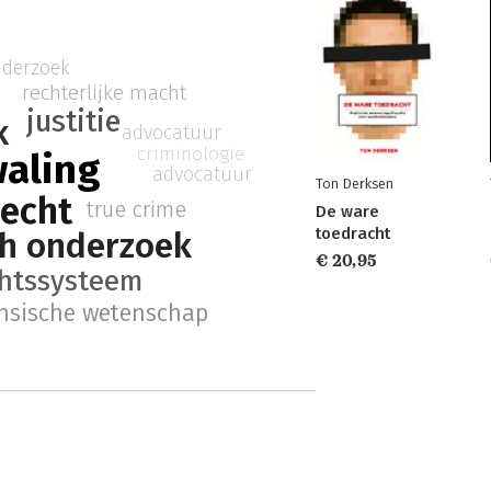
nderzoek
rechterlijke macht
justitie
k
advocatuur
criminologie
waling
advocatuur
Ton Derksen
recht
true crime
De ware
toedracht
ch onderzoek
€ 20,95
htssysteem
nsische wetenschap