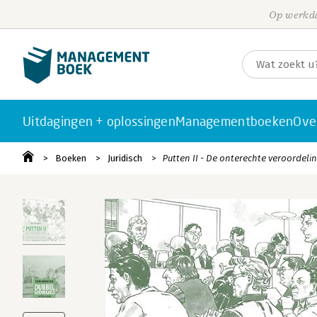
Op werkda
Uitdagingen + oplossingen
Managementboeken
Ove
Boeken
Juridisch
Putten II - De onterechte veroordeli