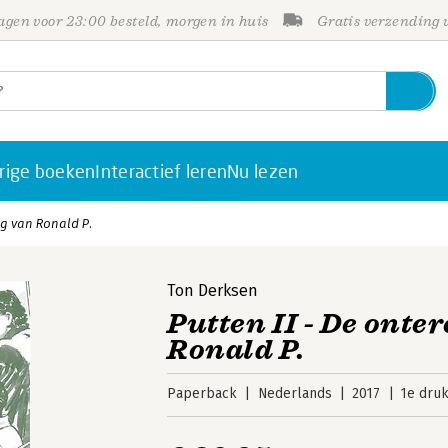
gen voor 23:00 besteld, morgen in huis
Gratis verzending
rige boeken
Interactief leren
Nu lezen
ng van Ronald P.
Ton Derksen
Putten II - De onte
Ronald P.
Paperback
Nederlands
2017
1e dru