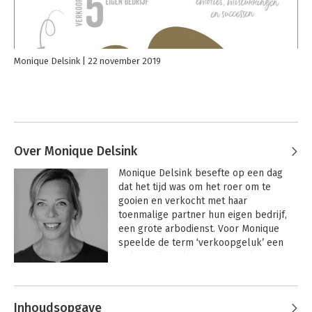
Monique Delsink
22 november 2019
Over Monique Delsink
Monique Delsink besefte op een dag 
dat het tijd was om het roer om te 
gooien en verkocht met haar 
toenmalige partner hun eigen bedrijf, 
een grote arbodienst. Voor Monique 
speelde de term ‘verkoopgeluk’ een 
belangrijke rol: heb je in beeld waar je 
gelukkig van wordt, zowel nu als na de 
verkoop? Sindsdien geeft ze trainingen 
en workshops over overdracht en 
Inhoudsopgave