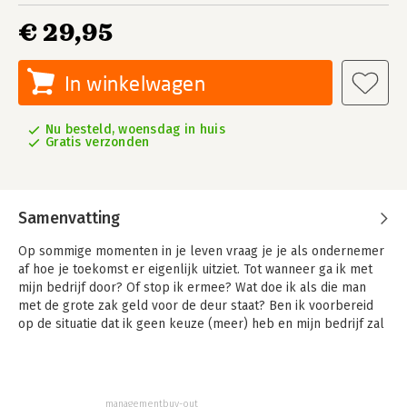
€ 29,95
In winkelwagen
Nu besteld, woensdag in huis
Gratis verzonden
Samenvatting
Op sommige momenten in je leven vraag je je als ondernemer
af hoe je toekomst er eigenlijk uitziet. Tot wanneer ga ik met
mijn bedrijf door? Of stop ik ermee? Wat doe ik als die man
met de grote zak geld voor de deur staat? Ben ik voorbereid
op de situatie dat ik geen keuze (meer) heb en mijn bedrijf zal
moeten verkopen door bijvoorbeeld de economische situatie,
door ziekte of door andere persoonlijke omstandigheden?
In het doeboek Verkoopgeluk lees je hoe je je mentaal
managementbuy-out