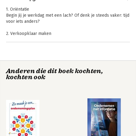
verkoop van (familie)bedrijven.
1. Oriëntatie
Begin jij je werkdag met een lach? Of denk je steeds vaker: tijd
voor iets anders?
2. Verkoopklaar maken
Hoe maak je je bedrijf verkoopklaar? Zorg dat je cijfers op
orde zijn en haal de lijken uit de kast.
3. De verkoop
Van brochure tot deal. Een soms zenuwslopend proces, met
Anderen die dit boek kochten,
kans op champagne.
kochten ook
4. De overdracht
De kunst van het loslaten en wegwezen.
5. Verkocht
En nu? Wie ben je eigenlijk zonder je bedrijf? En wat wil je
écht?