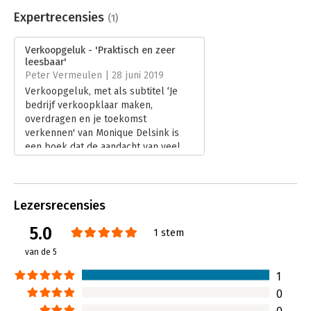
Aantal pagina's:
192
Uitgever:
Kletskoppen Marketing
Expertrecensies
(1)
Druk:
1
Verschijningsdatum:
21-5-2019
Verkoopgeluk - 'Praktisch en zeer
leesbaar'
Hoofdrubriek:
Ondernemen
Peter Vermeulen | 28 juni 2019
Verkoopgeluk, met als subtitel ‘Je
bedrijf verkoopklaar maken,
overdragen en je toekomst
verkennen' van Monique Delsink is
een boek dat de aandacht van veel
ondernemers zou moeten trekken.
Lees verder
Lezersrecensies
5.0
1 stem
van de 5
1
0