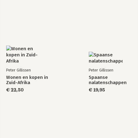
21. Fiscale aspecten bij aankoop, bezit, verhuur en verkoop van
onroerend goed in Nederland
Adressenoverzicht Nederlandstalige makelaars internationaal
vastgoed
Curaçao
Duitsland
Frankrijk
Griekenland
Hongarije
Italië
Peter Gillissen
Peter Gillissen
Nederland
Wonen en kopen in
Spaanse
Oostenrijk
Zuid-Afrika
nalatenschappen
Portugal
€ 22,50
€ 19,95
Spanje
Tsjechië
Zuid-Afrika
Nederlandstalige juristen, fiscalisten en financiers
Frankrijk
Italië
Oostenrijk