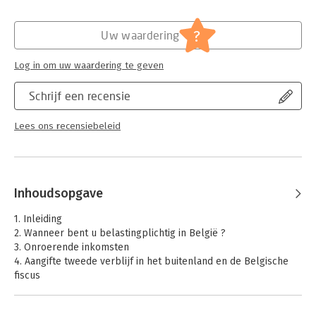
Hoofdrubriek:
Juridisch
Jongbloed:
Belastingrecht - Internationaal
?
Uw waardering
belastingrecht
Serie:
Wonen en kopen in
Log in om uw waardering te geven
Schrijf een recensie
Lees ons recensiebeleid
Inhoudsopgave
1. Inleiding
2. Wanneer bent u belastingplichtig in België ?
3. Onroerende inkomsten
4. Aangifte tweede verblijf in het buitenland en de Belgische
fiscus
5. Aangifte en uw burgerlijke staat
6. Belastingverdragen ter voorkoming van dubbele