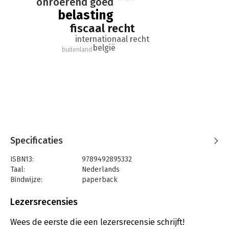
onroerend goed
belasting
fiscaal recht
internationaal recht
belgië
buitenland
Specificaties
ISBN13:
9789492895332
Taal:
Nederlands
Bindwijze:
paperback
Aantal pagina's:
300
Uitgever:
Guide Lines
Lezersrecensies
Druk:
3
Verschijningsdatum:
11-10-2022
Wees de eerste die een lezersrecensie schrijft!