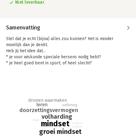
Niet leverbaar.
Samenvatting
Stel dat je echt (bijna) alles zou kunnen? Het is minder
moeilijk dan je denkt.
Heb jij het idee dat...
* je voor wiskunde speciale hersens nodig hebt?
* je heel goed bent in sport, of heel slecht?
* je geen greintje gevoel hebt voor muziek?
Dan heb ik dit boek voor jou geschreven. Wat nou als de
gedachten die jou tegenhouden helemaal niet kloppen? Ik zal
je een geheim verklappen: je kan je grootste dromen uit laten
komen, als je maar de juiste mindset hebt.
Jij kan dit. Echt.
dromen waarmaken
leren
oefening
Dat weet ik gewoon. Want ik ben zelf ook niet geboren als
doorzettingsvermogen
sportwonder. En toch stond ik twee keer op de Olympische
volharding
Spelen!
jeugd
mindset
kinderen
jongeren
groei mindset