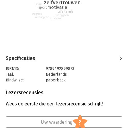
zelfvertrouwen
jeugd
motivatie
sport
tafeltennis
jongeren
niet opgeven
niet opgeven
kinderen
Specificaties
ISBN13:
9789492899873
Taal:
Nederlands
Bindwijze:
paperback
Aantal pagina's:
160
Uitgever:
Condor
Lezersrecensies
Druk:
1
Verschijningsdatum:
11-3-2020
Wees de eerste die een lezersrecensie schrijft!
Hoofdrubriek:
Psychologie
?
Uw waardering