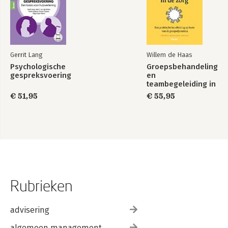
Gerrit Lang
Willem de Haas
Psychologische
Groepsbehandeling
gespreksvoering
en
teambegeleiding in
de zorg
€ 51,95
€ 55,95
Rubrieken
advisering
algemeen management