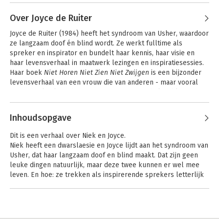
Adel
Over Joyce de Ruiter
Joyce de Ruiter (1984) heeft het syndroom van Usher, waardoor 
ze langzaam doof én blind wordt. Ze werkt fulltime als 
spreker en inspirator en bundelt haar kennis, haar visie en 
haar levensverhaal in maatwerk lezingen en inspiratiesessies. 
Haar boek 
Niet Horen Niet Zien Niet Zwijgen 
is een bijzonder 
levensverhaal van een vrouw die van anderen - maar vooral 
van zichzelf - leert hoe ze van enorme waarde kan blijven 
terwijl ze haar zicht en gehoor verliest. 
De Lamme leidt de 
Andere boeken door Joyce de Ruiter
Blinde
 bracht zij samen met Niek van den Adel uit tijdens de 
Inhoudsopgave
coronacrisis.
Zet de patiënt op 2
Dit is een verhaal over Niek en Joyce.
Niek heeft een dwarslaesie en Joyce lijdt aan het syndroom van
Usher, dat haar langzaam doof en blind maakt. Dat zijn geen
leuke dingen natuurlijk, maar deze twee kunnen er wel mee
leven. En hoe: ze trekken als inspirerende sprekers letterlijk
Bekijk alle boeken
volle zalen.
Tot het coronavirus die bijeenkomsten ineens onmogelijk
maakt. Niek en Joyce zitten in zak en as. Of beter: in een
inloopkast en aan de keukentafel. Hun werk is weg, hun