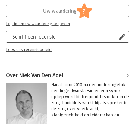
Hoofdrubriek:
Mens en maatschappij
zingend (geen goed idee) en Joyce klussend (ook niet zo). Maar
?
hun zoektocht leidt uiteindelijk wel ergens toe en levert
Uw waardering
onderweg een hoop inzichten op. En dit boekje: een hilarisch
hart onder de riem voor iedereen in een tijd van crisis.
Log in om uw waardering te geven
#sterkercoronadoor
Schrijf een recensie
Lees ons recensiebeleid
Over Niek Van Den Adel
Nadat hij in 2010 na een motorongeluk 
een hoge dwarslaesie en een syrinx 
opliep werd hij frequent bezoeker in de 
zorg. Inmiddels werkt hij als spreker in 
de zorg over veerkracht, 
klantgerichtheid en leiderschap en 
staat Niek internationaal op 100+ 
evenementen per jaar in binnen en 
Andere boeken door Niek Van Den
buitenland.