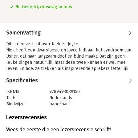
Nu besteld, dinsdag in huis
Samenvatting
Dit is een verhaal over Niek en Joyce.
Niek heeft een dwarslaesie en Joyce lijdt aan het syndroom van
Usher, dat haar langzaam doof en blind maakt. Dat zijn geen
leuke dingen natuurlijk, maar deze twee kunnen er wel mee
leven. En hoe: ze trekken als inspirerende sprekers letterlijk
volle zalen.
Specificaties
Tot het coronavirus die bijeenkomsten ineens onmogelijk
maakt. Niek en Joyce zitten in zak en as. Of beter: in een
ISBN13:
9789493089150
inloopkast en aan de keukentafel. Hun werk is weg, hun
Taal:
Nederlands
gezondheid wordt bedreigd, al het nieuws is slecht en
Bindwijze:
paperback
knuffelen mag ook al niet meer. Niek trekt zich terug onder
Aantal pagina's:
72
zijn dekbed en Joyce pakt de chocola erbij.
Uitgever:
GrowingStories
Lezersrecensies
Maar na een tijdje kunnen ze hun aangeboren optimisme toch
Druk:
1
niet langer onderdrukken. Dus gaan ze op zoek naar nieuwe
Verschijningsdatum:
30-4-2020
Wees de eerste die een lezersrecensie schrijft!
manieren om zich nuttig te maken en hun verhaal te vertellen.
Dat gaat met vallen en opstaan. Niek probeert het even