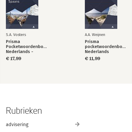
S.A. Vosters
A.A. Weijnen
Prisma
Prisma
Pocketwoordenboek
pocketwoordenboek
Nederlands -
Nederlands
Spaans
€ 17,99
€ 11,99
Rubrieken
advisering