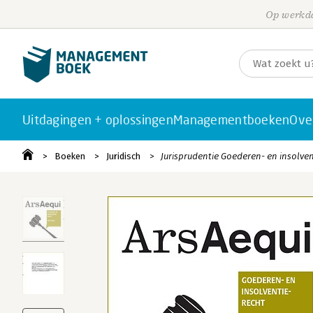
Op werkda
Uitdagingen + oplossingen
Managementboeken
Ove
Boeken
Juridisch
Jurisprudentie Goederen- en insolven