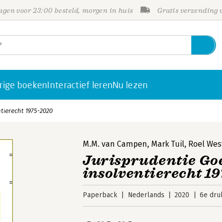
gen voor 23:00 besteld, morgen in huis
Gratis verzending
rige boeken
Interactief leren
Nu lezen
tierecht 1975-2020
M.M. van Campen
,
Mark Tuil
,
Roel Wes
Jurisprudentie Go
insolventierecht 1
Paperback
Nederlands
2020
6e dru