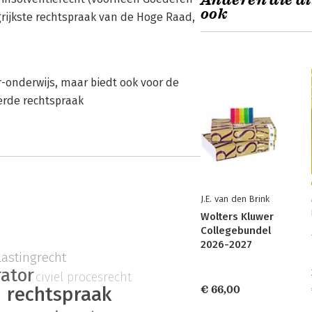
Anderen die di
ook
grijkste rechtspraak van de Hoge Raad,
r-onderwijs, maar biedt ook voor de
erde rechtspraak
J.E. van den Brink
Wolters Kluwer
Collegebundel
2026-2027
lastingrecht
rator
civiel procesrecht
rechtspraak
€ 66,00