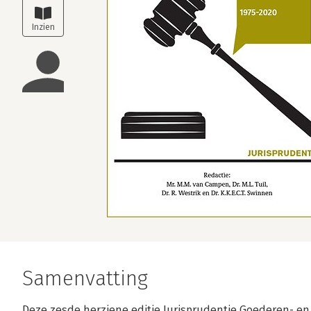
Samenvatting
Deze zesde herziene editie Jurisprudentie Goederen- en