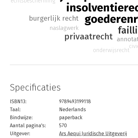
rechtsbescherming
insolventiere
goederenr
burgerlijk recht
naslagwerk
fail
privaatrecht
annota
civ
onderwijsrecht
Specificaties
ISBN13:
9789493199118
Taal:
Nederlands
Bindwijze:
paperback
Aantal pagina's:
570
Uitgever:
Ars Aequi Juridische Uitgeverij