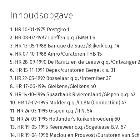
Bekijk alle boeken
Inhoudsopgave
1. HR 10-01-1975 Postgiro 1
2. HR 08-07-1987 Loeffen q.q./BMH I 6
3. HR 13-05-1988 Banque de Suez/Bijkerk q.q. 14
4. HR 07-10-1988 Amro/Curatoren THB 15
5. HR 28-09-1990 De Ranitz en de Leeuw q.q./Ontvanger 
6. HR 15-11-1991 Dépex/curatoren Bergel c.s. 31
7. HR 22-05-1992 Bosselaar q.q./Interniber 37
8. HR 17-06-1994 Gielkens/Gielkens 40
9. HR 14-10-1994 Spaarbank Rivierenland/Gispen q.q. 42
10. HR 17-02-1995 Mulder q.q./CLBN (Connection) 47
11. HR 24-03-1995 Gispen q.q./IFN. 54
12. HR 24-03-1995 Hollander’s Kuikenbroederij 60
13. HR 19-05-1995 Keereweer q.q./Sogelease B.V. 67
14. HR 19-04-1996 Maclou en Prouvost/Curatoren van Sc