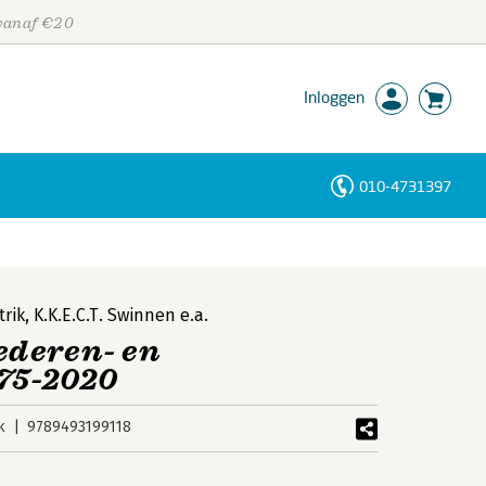
 vanaf €20
Inloggen
010-4731397
Personen
Trefwoorden
trik
,
K.K.E.C.T. Swinnen
e.a.
ederen- en
975-2020
k
9789493199118