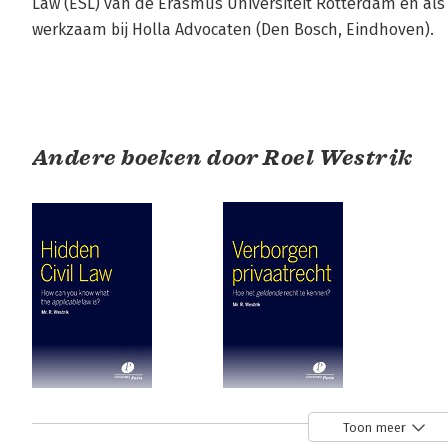
Law (ESL) van de Erasmus Universiteit Rotterdam en als
werkzaam bij Holla Advocaten (Den Bosch, Eindhoven).
Andere boeken door Roel Westrik
Hidden Civil Law
Verborgen
Toon meer
privaatrecht