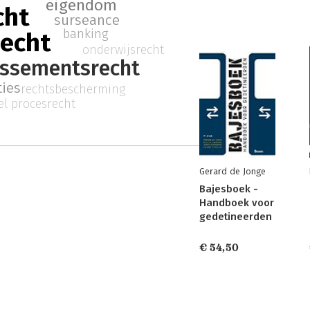
eigendom
cht
surseance
banking
echt
onderwijsrecht
lissementsrecht
ties
rechtsbescherming
iel procesrecht
Gerard de Jonge
Bajesboek -
Handboek voor
gedetineerden
€ 54,50