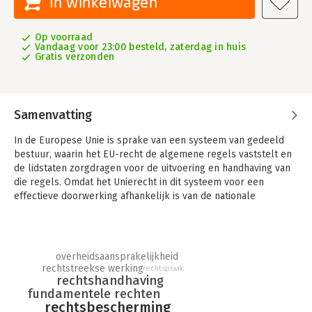
In winkelwagen
Op voorraad
Vandaag voor 23:00 besteld, zaterdag in huis
Gratis verzonden
Samenvatting
In de Europese Unie is sprake van een systeem van gedeeld
bestuur, waarin het EU-recht de algemene regels vaststelt en
de lidstaten zorgdragen voor de uitvoering en handhaving van
die regels. Omdat het Unierecht in dit systeem voor een
effectieve doorwerking afhankelijk is van de nationale
rechtsstelsels, ligt het voor de hand dat de Europese Unie aan
dat nationale recht eisen stelt. Daarbij worden ook de
algemene leerstukken van het Nederlands bestuursrecht in
toenemende mate door het EU-recht beïnvloed.
overheidsaansprakelijkheid
rechtstreekse werking
rechtspraak
Dit boek behandelt de gevolgen die het Unierecht heeft voor
rechtshandhaving
belangrijke leerstukken van het bestuursrecht, namelijk de
fundamentele rechten
algemene rechtsbeginselen en fundamentele rechten, de
rechtsbescherming