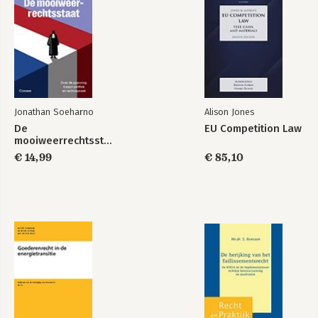
Jonathan Soeharno
Alison Jones
De
EU Competition Law
mooiweerrechtsstaat
€ 14,99
€ 85,10