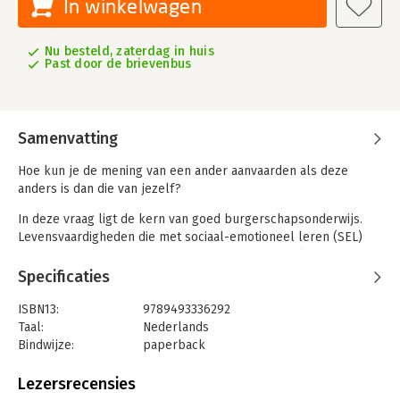
In winkelwagen
Nu besteld, zaterdag in huis
Past door de brievenbus
Samenvatting
Hoe kun je de mening van een ander aanvaarden als deze
anders is dan die van jezelf?
In deze vraag ligt de kern van goed burgerschapsonderwijs.
Levensvaardigheden die met sociaal-emotioneel leren (SEL)
worden verworven, vormen de basis van de sociale en
maatschappelijke competenties.
Specificaties
Met
Burgerschat
bieden de auteurs een heldere visie op
ISBN13:
9789493336292
burgerschap, een doordacht didactisch model en een
Taal:
Nederlands
werkbare kwaliteitscyclus. Dit boek helpt je om je eigen
Bindwijze:
paperback
curriculum burgerschap te ontwerpen en te verfijnen. Het
Aantal pagina's:
156
bevat concrete voorbeelden, praktische uitwerkingen en een
Uitgever:
Uitgeverij Pica
Lezersrecensies
complete leerlijn als bijlage. De leerdoelen van deze leerlijn
Druk:
1