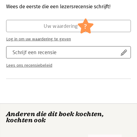
zijn geformuleerd als concreet waarneembaar gedrag.
Verschijningsdatum:
26-5-2025
Wees de eerste die een lezersrecensie schrijft!
Hierdoor komt het vak burgerschap dichter bij de werkvloer
dan ooit.
Hoofdrubriek:
Mens en maatschappij
,
Schoolboeken
?
Uw waardering
Burgerschat biedt een stevig fundament voor het ontwikkelen
van het burgerschapsonderwijs binnen je eigen school.
Log in om uw waardering te geven
Inclusief de leerlijn Burgerschat
Schrijf een recensie
Lees ons recensiebeleid
Anderen die dit boek kochten,
kochten ook