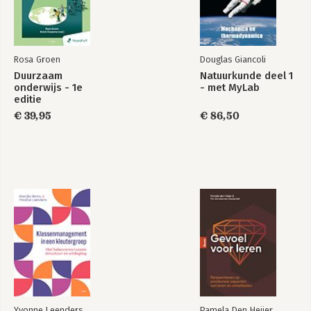
Rosa Groen
Douglas Giancoli
Duurzaam
Natuurkunde deel 1
onderwijs - 1e
- met MyLab
editie
€ 39,95
€ 86,50
Yvonne Leenders
Pamela Den Heijer