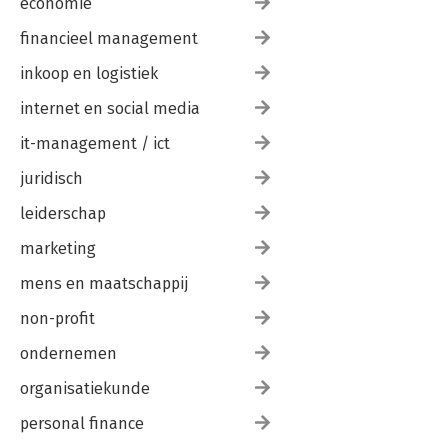
economie
4. Eén woord ....162
financieel management
5. Filmtitel ....163
6. De vervorming ....164
inkoop en logistiek
7. Cijfer ....165
8. Fijn dat je erbij bent ....166
internet en social media
9. Boomerangkaarten ....167
10. De volgende bijeenkomst doen we het nog beter ....168
it-management / ict
juridisch
De intervisiebegeleider balanceert
Literatuur
leiderschap
marketing
mens en maatschappij
non-profit
ondernemen
organisatiekunde
personal finance