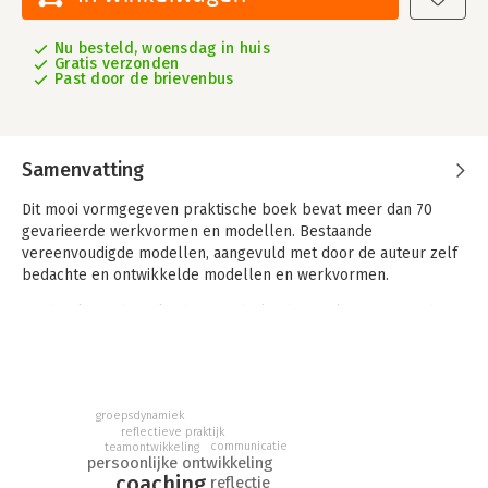
Nu besteld, woensdag in huis
Gratis verzonden
Past door de brievenbus
Samenvatting
Dit mooi vormgegeven praktische boek bevat meer dan 70
gevarieerde werkvormen en modellen. Bestaande
vereenvoudigde modellen, aangevuld met door de auteur zelf
bedachte en ontwikkelde modellen en werkvormen.
Het boek wordt verkocht in Nederland en België, aan coaches,
intervisiebegeleiders en docenten. Mensen bevelen het boek
aan bij collega's en bij opleidingen staat het op de
literatuurlijst.
De modellen zijn overzichtelijk, kort en bondig beschreven
groepsdynamiek
reflectieve praktijk
zodat ze direct te gebruiken zijn en de mooie kleurrijke
communicatie
teamontwikkeling
illustraties maken dat je zin krijgt om direct aan de slag te
persoonlijke ontwikkeling
gaan. Het is niet meer nodig zelf naar modellen te zoeken, het
coaching
reflectie