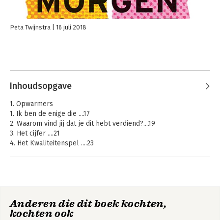
Peta Twijnstra
16 juli 2018
Inhoudsopgave
1. Opwarmers
1. Ik ben de enige die ....17
2. Waarom vind jij dat je dit hebt verdiend?....19
3. Het cijfer ....21
4. Het Kwaliteitenspel ....23
5. De hele olifant ....25
6. De pen ....27
7. De hand ....29
8. De blooper ....31
9. Belangrijk ....33
Anderen die dit boek kochten,
10. Mindfulness ....35
kochten ook
11. Open/gesloten vragen ....37