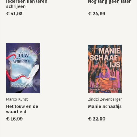
Iedereen kan leren
Nog lang geen later
schrijven
€ 41,95
€ 24,99
De school als
werkplaats
Bekijk alle boeken
Marco Kunst
Zindzi Zevenbergen
Het touw en de
Manie Schaafijs
waarheid
€ 16,99
€ 22,50