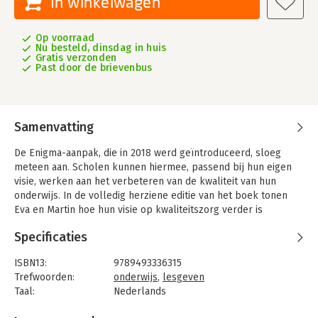
In winkelwagen
Op voorraad
Nu besteld, dinsdag in huis
Gratis verzonden
Past door de brievenbus
Samenvatting
De Enigma-aanpak, die in 2018 werd geïntroduceerd, sloeg
meteen aan. Scholen kunnen hiermee, passend bij hun eigen
visie, werken aan het verbeteren van de kwaliteit van hun
onderwijs. In de volledig herziene editie van het boek tonen
Eva en Martin hoe hun visie op kwaliteitszorg verder is
ontwikkeld.
Specificaties
In deze vernieuwde editie benadrukken de auteurs nog meer
dat het verbeteren van onderwijskwaliteit begint bij het
ISBN13:
9789493336315
versterken van het collectief vakmanschap: de samenwerking
Trefwoorden:
onderwijs
,
lesgeven
van professionals die hun expertise, ervaring en vaardigheden
Taal:
Nederlands
bundelen om gezamenlijk onderwijsdoelen te bereiken. Het
Bindwijze:
paperback