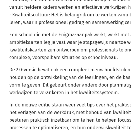
vanuit heldere kaders werken en effectieve werkwijzen 
- Kwaliteitscultuur: Het is belangrijk om te werken vanui
leren, waarin professioneel gedrag en samenwerking cen
Een school die met de Enigma-aanpak werkt, werkt met a
ambitiekaarten leg je vast waar je stapsgewijs naartoe we
kwaliteitskaarten zijn ontworpen om professionals te o
complexe, voorspelbare situaties op schoolniveau.
De 2.0-versie bevat ook een compleet nieuw hoofdstuk 
houden op de ontwikkeling van de leerlingen, en de basi
vorm te geven. Dit gebeurt onder andere door planmatig
werkwijzen te verankeren in het kwaliteitssysteem.
In de nieuwe editie staan weer veel tips over het prakti
het verlagen van de werkdruk, met behoud van kwaliteit
besturen praktisch inzetbaar om te hen te helpen focu
processen te optimaliseren, en hun onderwijskwaliteit t