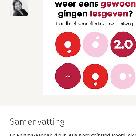
Samenvatting
De Enigma-aanpak, die in 2018 werd geïntroduceerd, s