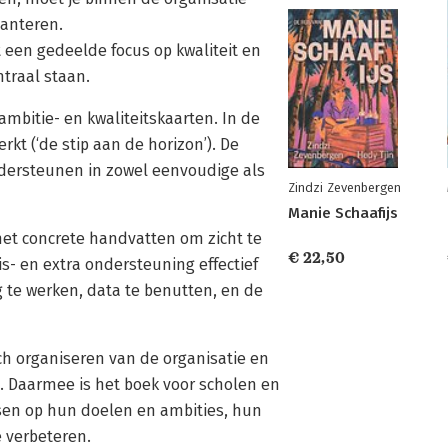
hanteren.
t een gedeelde focus op kwaliteit en
traal staan.
mbitie- en kwaliteitskaarten. In de
rkt (‘de stip aan de horizon’). De
ndersteunen in zowel eenvoudige als
Zindzi Zevenbergen
Manie Schaafijs
met concrete handvatten om zicht te
€ 22,50
s- en extra ondersteuning effectief
 te werken, data te benutten, en de
sch organiseren van de organisatie en
. Daarmee is het boek voor scholen en
ssen op hun doelen en ambities, hun
e verbeteren.