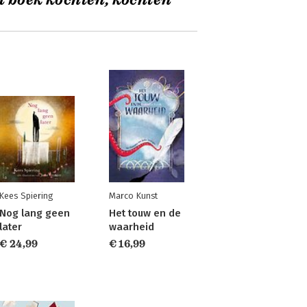
t boek kochten, kochten
Kees Spiering
Marco Kunst
Nog lang geen
Het touw en de
later
waarheid
€ 24,99
€ 16,99