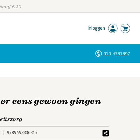
 vanaf €20
Inloggen
010-4731397
Personen
Trefwoorden
eer eens gewoon gingen
eitszorg
k
9789493336315