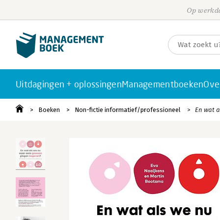
Op werkda
Uitdagingen + oplossingen
Managementboeken
Ove
Boeken
Non-fictie informatief/professioneel
En wat a