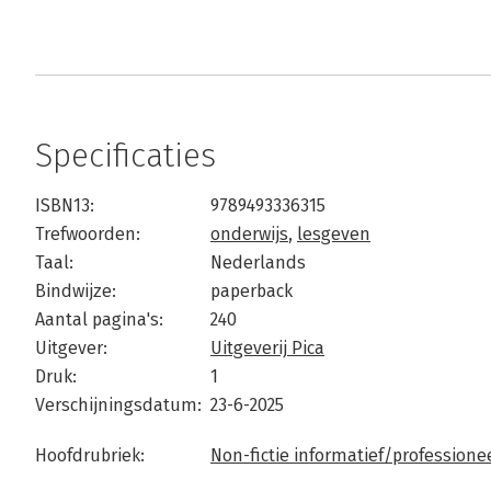
Specificaties
ISBN13:
9789493336315
Trefwoorden:
onderwijs
,
lesgeven
Taal:
Nederlands
Bindwijze:
paperback
Aantal pagina's:
240
Uitgever:
Uitgeverij Pica
Druk:
1
Verschijningsdatum:
23-6-2025
Hoofdrubriek:
Non-fictie informatief/professione