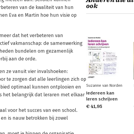
Anderen die di
ook
rbeteren van de kwaliteit van hun
onen Eva en Martin hoe hun visie op
meer dat het verbeteren van
llectief vakmanschap: de samenwerking
digheden bundelen om gezamenlijk
rbij aan de orde.
en ze vanuit vier invalshoeken:
or te zorgen dat alle leerlingen zich op
Suzanne van Norden
 gebied optimaal kunnen ontplooien en
Iedereen kan
 het belangrijk dat leraren met elkaar
leren schrijven
€ 41,95
iaal voor het succes van een school.
jk en is nauw betrokken bij zowel
en, moet je binnen de organisatie