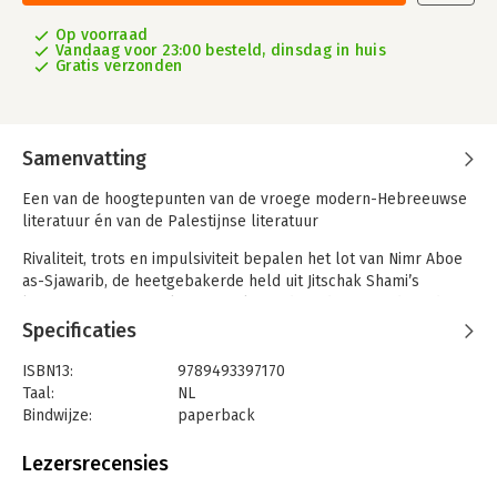
Op voorraad
Vandaag voor 23:00 besteld, dinsdag in huis
Gratis verzonden
Samenvatting
Een van de hoogtepunten van de vroege modern-Hebreeuwse
literatuur én van de Palestijnse literatuur
Rivaliteit, trots en impulsiviteit bepalen het lot van Nimr Aboe
as-Sjawarib, de heetgebakerde held uit Jitschak Shami’s
literaire meesterwerk 'De wraak van de vaderen'. Tijdens de
jaarlijkse pelgrimstocht naar het graf van Nabi Moesa (de
Specificaties
profeet Mozes) is hij een van de leiders en banierdragers –
maar die eer verandert al snel in een vloek.
ISBN13:
9789493397170
In Jeruzalem barst het eerste van vele conflicten los. Wat
Taal:
NL
begint als een strijd om eer en gezag, mondt uit in een
Bindwijze:
paperback
noodlottige confrontatie. Nimr Aboe as-Sjawarib steekt zijn
Aantal pagina's:
191
rivaal dood, slaat op de vlucht en verdwijnt in een spiraal van
Uitgever:
Uitgeverij Jurgen Maas
Lezersrecensies
zelfverachting en berouw. Uiteindelijk komt hij terecht in Caïro,
Druk:
1