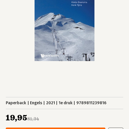
Paperback
Engels
2021
1e druk
9789811239816
19,95
81,34