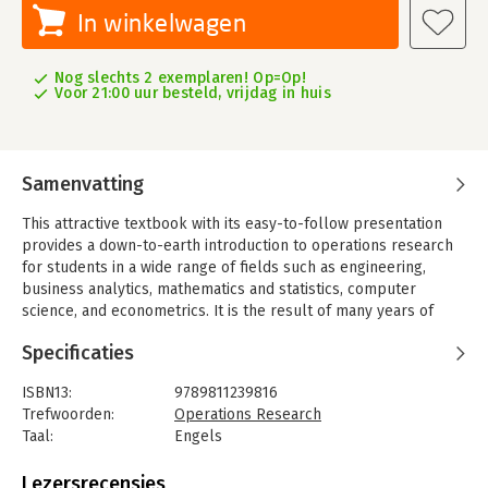
In winkelwagen
Nog slechts 2 exemplaren! Op=Op!
Voor 21:00 uur besteld, vrijdag in huis
Samenvatting
This attractive textbook with its easy-to-follow presentation
provides a down-to-earth introduction to operations research
for students in a wide range of fields such as engineering,
business analytics, mathematics and statistics, computer
science, and econometrics. It is the result of many years of
teaching and collective feedback from students.The book
Specificaties
covers the basic models in both deterministic and stochastic
operations research and is a springboard to more specialized
ISBN13:
9789811239816
texts, either practical or theoretical. The emphasis is on useful
Trefwoorden:
Operations Research
models and interpreting the solutions in the context of
Taal:
Engels
concrete applications.The text is divided into several parts.
Bindwijze:
paperback
The first three chapters deal exclusively with deterministic
Aantal pagina's:
512
Lezersrecensies