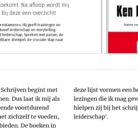
toekomt. Na afloop wordt mij
 Bij deze een overzicht!
oistamenos. Hij geeft trainingen en
usief leiderschap en storytelling.
d leiderschap, Spreken met passie; de
chtbare drempel; de cruciale stap naar
 Schrijven begint met
bron voor de trainingen en
en. Dus laat ik mij als
dienend leiderschap. Ook
evende voortdurend
ijn eigen boek 'Dienend
et zichzelf te voeden,
leiderschap'.
 bieden. De boeken in