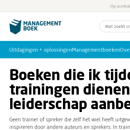
Op werkda
Uitdagingen + oplossingen
Managementboeken
Ove
Boeken die ik tij
trainingen diene
leiderschap aanb
Geen trainer of spreker die zelf het wiel heeft uitge
inspireren door andere auteurs en sprekers. In trai