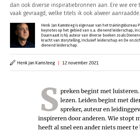
dan ook diverse inspiratiebronnen aan. Ere wie ere 
vaak gevraagd, welke titels ik ook alweer aanraadde.
Henk Jan Kamsteeg is eigenaar van het trainingsbureau Pr
keynotes op het gebied van o.a. dienend leiderschap, incl
Daarnaast is hij auteur van diverse boeken zoals Dienen
kracht van storytelling, Inclusief leiderschap en De onzi
dienend leiderschap.
Henk Jan Kamsteeg
|
12 november 2021
S
preken begint met luisteren.
deze lijst vormen een belangrijke 
lezen. Leiden begint met dien
lezingen die ik mag geven over 
spreker, auteur en leidingg
hielpen zij bij het schrijven van m
inspireren door anderen. Wie stopt m
heeft al snel een ander niets meer te