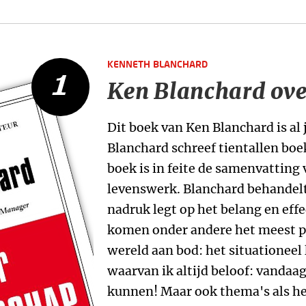
KENNETH BLANCHARD
1
Ken Blanchard ove
Dit boek van Ken Blanchard is al 
Blanchard schreef tientallen boe
boek is in feite de samenvatting 
levenswerk. Blanchard behandelt 
nadruk legt op het belang en effe
komen onder andere het meest p
wereld aan bod: het situationee
waarvan ik altijd beloof: vandaa
kunnen! Maar ook thema's als het