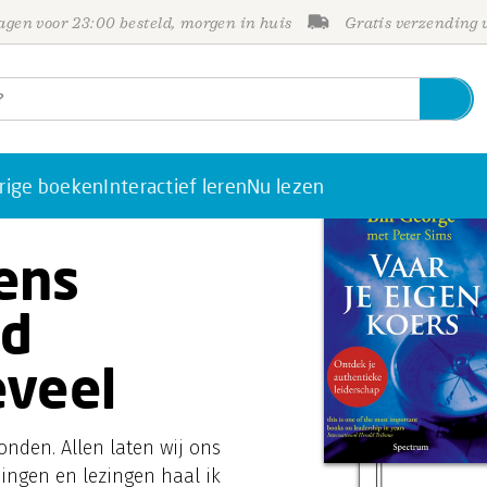
gen voor 23:00 besteld, morgen in huis
Gratis verzending
rige boeken
Interactief leren
Nu lezen
dens
nd
eveel
vonden. Allen laten wij ons
ningen en lezingen haal ik