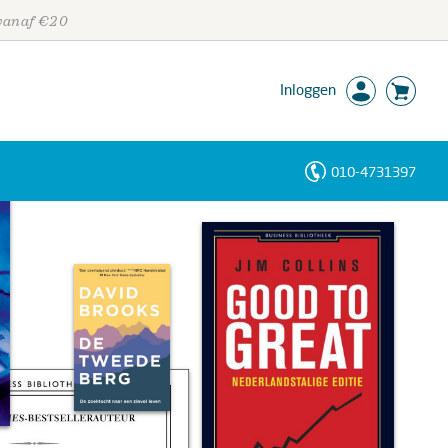
 vanaf €20
Inloggen
010-4731397
Personen
Trefwoorden