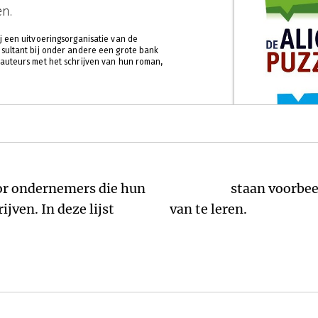
n.
j een uitvoeringsorganisatie van de
sultant bij onder andere een grote bank
auteurs met het schrijven van hun roman,
voor ondernemers die hun
eeën op te doen en om
jven. In deze lijst
van te leren.