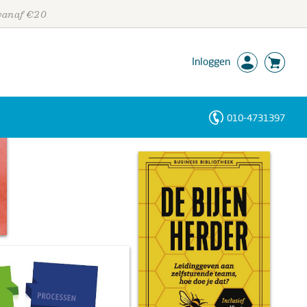
 vanaf €20
Inloggen
010-4731397
Personen
Trefwoorden