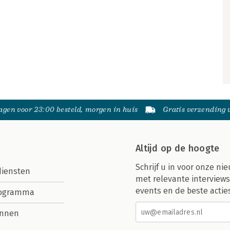
gen voor 23:00 besteld, morgen in huis
Gratis verzending
Altijd op de hoogte
Schrijf u in voor onze nie
diensten
met relevante interviews
events en de beste actie
rogramma
nnen