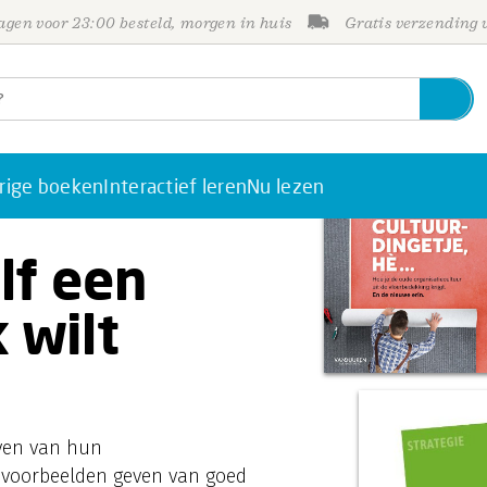
gen voor 23:00 besteld, morgen in huis
Gratis verzending
rige boeken
Interactief leren
Nu lezen
elf een
wilt
jven van hun
 voorbeelden geven van goed