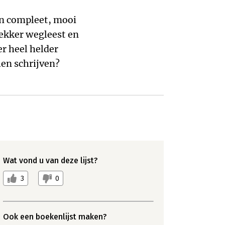
n compleet, mooi
kker wegleest en
er heel helder
len schrijven?
Wat vond u van deze lijst?
3
0
Ook een boekenlijst maken?