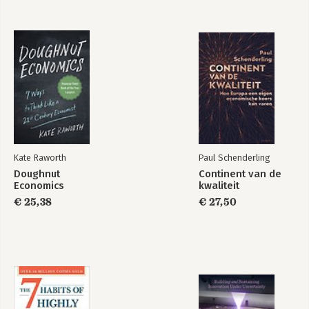
Formule X
De bijenherder -
Leidinggeven aan
zelfsturende teams,
hoe doe je dat?
Bekijk alle boeken
Kate Raworth
Paul Schenderling
Doughnut
Continent van de
Economics
kwaliteit
€ 25,38
€ 27,50