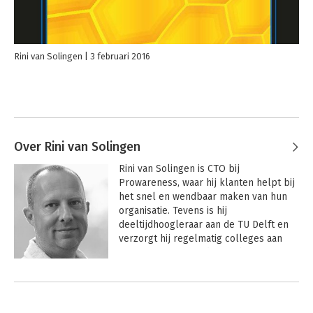
Rini van Solingen
3 februari 2016
Over Rini van Solingen
Rini van Solingen is CTO bij 
Prowareness, waar hij klanten helpt bij 
het snel en wendbaar maken van hun 
organisatie. Tevens is hij 
deeltijdhoogleraar aan de TU Delft en 
verzorgt hij regelmatig colleges aan 
Universiteit Nyenrode. Rini heeft 
technische informatica gestudeerd aan 
Andere boeken door Rini van
de TU Delft en is gepromoveerd in de 
Solingen
bedrijfskunde aan de TU Eindhoven. Rini 
is vooral spreker en auteur. Zijn 