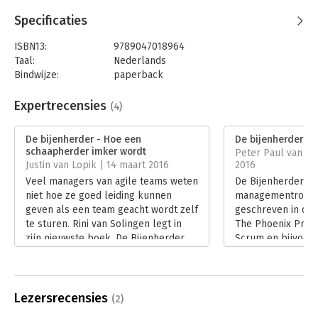
Specificaties
ISBN13:
9789047018964
Taal:
Nederlands
Bindwijze:
paperback
Aantal pagina's:
152
Uitgever:
Atlas-Contact
Expertrecensies
(4)
Druk:
15
Verschijningsdatum:
14-1-2026
De bijenherder - Hoe een
De bijenherder
schaapherder imker wordt
Peter Paul van de
Hoofdrubriek:
Economie
Justin van Lopik | 14 maart 2016
2016
Veel managers van agile teams weten
De Bijenherder is
niet hoe ze goed leiding kunnen
managementroman.
geven als een team geacht wordt zelf
geschreven in de s
te sturen. Rini van Solingen legt in
The Phoenix Proje
zijn nieuwste boek, De Bijenherder,
Scrum en bijvoor
uit hoe dit kan. Hij doet dit op een
Done. Waarbij de 
leuke, lichte wijze in een fictief
het aandachtsgeb
verhaal over een schapenherder die
Bijenherder.
imker wordt.
Lees verder
Lezersrecensies
(2)
Lees verder