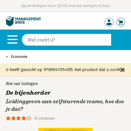
Op werkdagen voor 23:00 besteld, morgen in huis
Economie
U heeft gezocht op 9789047014355. Het product dat u zocht is
niet meer in die editie leverbaar en is vervangen door de
Rini van Solingen
De bijenherder
onderstaande editie.
Leidinggeven aan zelfsturende teams, hoe doe
je dat?
35 stemmen