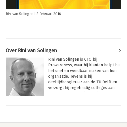
Rini van Solingen
3 februari 2016
Over Rini van Solingen
Rini van Solingen is CTO bij 
Prowareness, waar hij klanten helpt bij 
het snel en wendbaar maken van hun 
organisatie. Tevens is hij 
deeltijdhoogleraar aan de TU Delft en 
verzorgt hij regelmatig colleges aan 
Universiteit Nyenrode. Rini heeft 
technische informatica gestudeerd aan 
Andere boeken door Rini van
de TU Delft en is gepromoveerd in de 
Solingen
bedrijfskunde aan de TU Eindhoven. Rini 
is vooral spreker en auteur. Zijn 
expertise is snelheid en wendbaarheid 