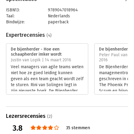
ISBN13:
9789047018964
Taal:
Nederlands
Bindwijze:
paperback
Aantal pagina's:
152
Uitgever:
Atlas-Contact
Expertrecensies
(4)
Druk:
15
Verschijningsdatum:
14-1-2026
De bijenherder - Hoe een
De bijenherder
schaapherder imker wordt
Peter Paul van de
Hoofdrubriek:
Economie
Justin van Lopik | 14 maart 2016
2016
Veel managers van agile teams weten
De Bijenherder is
niet hoe ze goed leiding kunnen
managementroman.
geven als een team geacht wordt zelf
geschreven in de s
te sturen. Rini van Solingen legt in
The Phoenix Proje
zijn nieuwste boek, De Bijenherder,
Scrum en bijvoor
uit hoe dit kan. Hij doet dit op een
Done. Waarbij de 
leuke, lichte wijze in een fictief
het aandachtsgeb
verhaal over een schapenherder die
Bijenherder.
imker wordt.
Lees verder
Lezersrecensies
(2)
Lees verder
3.8
35 stemmen