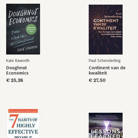
Formule X
De bijenherder -
Leidinggeven aan
zelfsturende teams,
hoe doe je dat?
Bekijk alle boeken
Kate Raworth
Paul Schenderling
Doughnut
Continent van de
Economics
kwaliteit
€ 25,38
€ 27,50