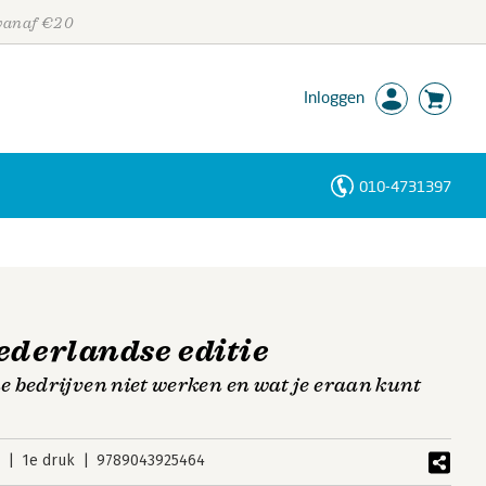
 vanaf €20
Inloggen
010-4731397
Personen
Trefwoorden
ederlandse editie
 bedrijven niet werken en wat je eraan kunt
2
1e druk
9789043925464