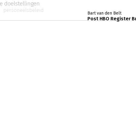
e doelstellingen
personeelsbeleid
Bart van den Belt
Post HBO Register B