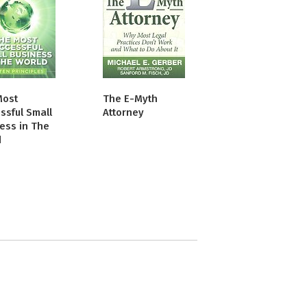
Most
The E-Myth
ssful Small
Attorney
ess in The
d