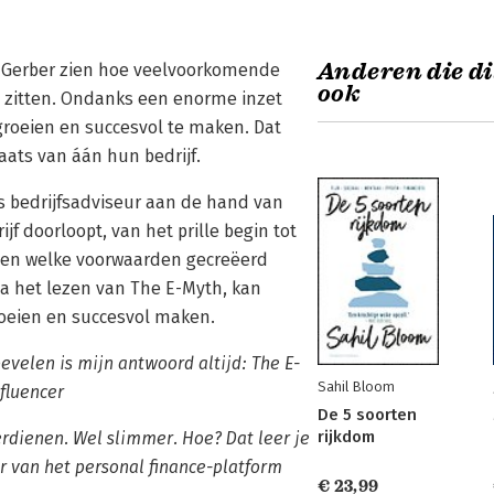
Anderen die di
ur Gerber zien hoe veelvoorkomende
ook
 zitten. Ondanks een enorme inzet
groeien en succesvol te maken. Dat
aats van áán hun bedrijf.
als bedrijfsadviseur aan de hand van
f doorloopt, van het prille begin tot
zien welke voorwaarden gecreëerd
 het lezen van The E-Myth, kan
roeien en succesvol maken.
evelen is mijn antwoord altijd: The E-
Sahil Bloom
fluencer
De 5 soorten
rijkdom
erdienen. Wel slimmer. Hoe? Dat leer je
 van het personal finance-platform
€ 23,99