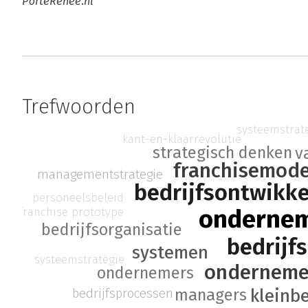
PorteRenee.nl
Trefwoorden
systeemstrat
kant-en-klaarrevolutie
strategisch denken
v
franchisemode
managementstrategie
bedrijfsontwikke
personeelsbeleid
onderne
franchise prototype
bedrijfsorganisatie
bedrijf
systemen
systeemstrategie
onderneme
ondernemers
kleinbe
bedrijfsprocessen
managers