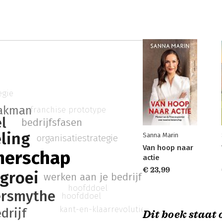
egie
akman
franchise prototype
l
bedrijfsfasen
ling
Sanna Marin
organisatiestrategie
Van hoop naar
merschap
actie
€ 23,99
sgroei
werken aan je bedrijf
hoofddoel
rsmythe
hoofddoel
kant-en-klaarrevolutie
drijf
Dit boek staat o