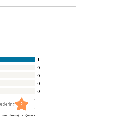
1
0
0
0
0
?
rdering
 waardering te geven