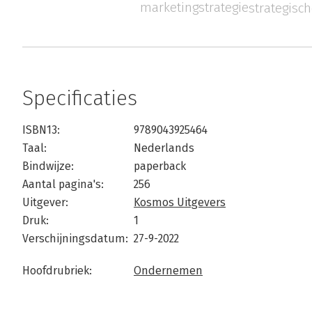
marketingstrategie
strategisch
Specificaties
ISBN13:
9789043925464
Taal:
Nederlands
Bindwijze:
paperback
Aantal pagina's:
256
Uitgever:
Kosmos Uitgevers
Druk:
1
Verschijningsdatum:
27-9-2022
Hoofdrubriek:
Ondernemen