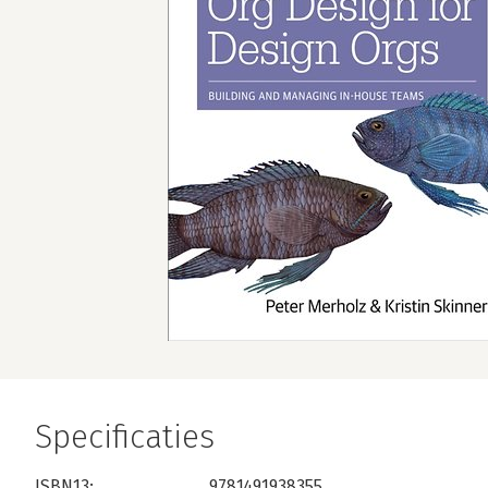
Specificaties
ISBN13:
9781491938355