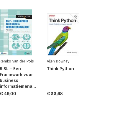
Remko van der Pols
Allen Downey
BiSL – Een
Think Python
Framework voor
business
informatiemanagement
€ 49,00
€ 55,68