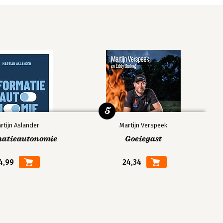
5
rtijn Aslander
Martijn Verspeek
matieautonomie
Goeiegast
4,99
24,34