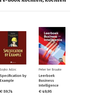
t e-book kochten, kochten
Gojko Adzic
Peter ter Braake
Specification by
Leerboek
Example
Business
Intelligence
€ 59,74
€ 49,95