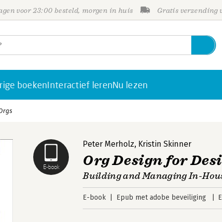
gen voor 23:00 besteld, morgen in huis
Gratis verzending
rige boeken
Interactief leren
Nu lezen
 Orgs
Peter Merholz
,
Kristin Skinner
Org Design for Des
E-book
Building and Managing In-Hou
E-book
Epub met adobe beveiliging
E