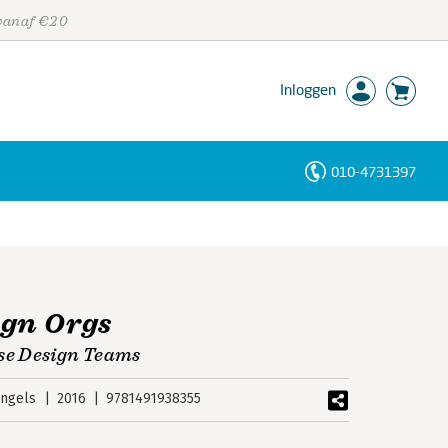
 vanaf €20
Inloggen
010-4731397
Personen
Trefwoorden
ign Orgs
se Design Teams
ngels
2016
9781491938355