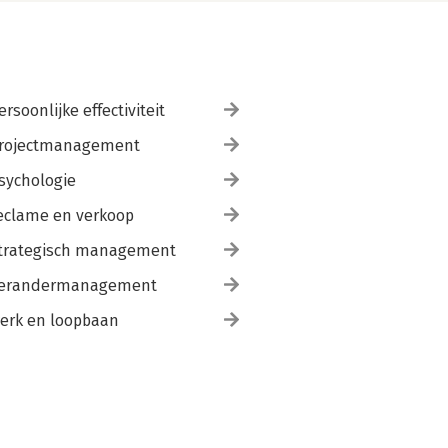
ersoonlijke effectiviteit
rojectmanagement
sychologie
eclame en verkoop
trategisch management
erandermanagement
erk en loopbaan