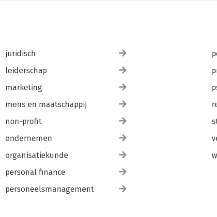
juridisch
p
leiderschap
p
marketing
p
mens en maatschappij
r
non-profit
s
ondernemen
v
organisatiekunde
w
personal finance
personeelsmanagement