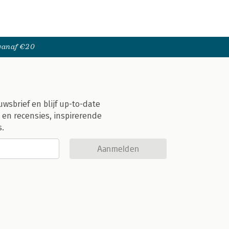
 vanaf €20
uwsbrief en blijf up-to-date
 en recensies, inspirerende
s.
Aanmelden