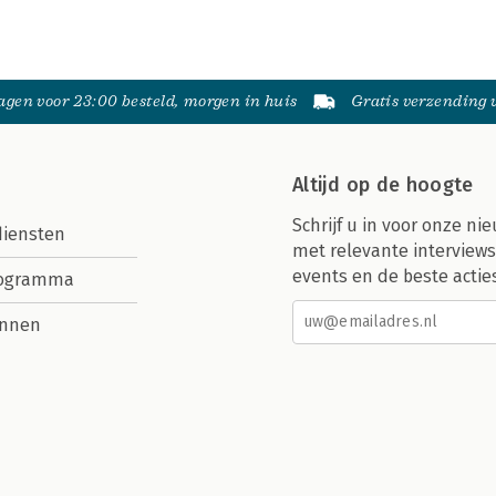
gen voor 23:00 besteld, morgen in huis
Gratis verzending
Altijd op de hoogte
Schrijf u in voor onze nie
diensten
met relevante interviews
events en de beste actie
rogramma
nnen