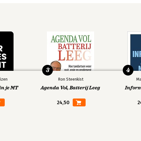
3
4
izen
Ron Steenkist
Ma
in je MT
Agenda Vol, Batterij Leeg
Infor
24,50
2