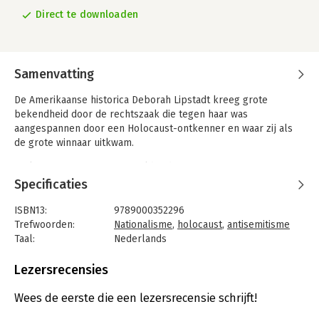
Direct te downloaden
Samenvatting
De Amerikaanse historica Deborah Lipstadt kreeg grote
bekendheid door de rechtszaak die tegen haar was
aangespannen door een Holocaust-ontkenner en waar zij als
de grote winnaar uitkwam.
De laatste jaren ziet zij wereldwijd een nieuw antisemitisme
opkomen. Keren we terug naar de periode van giftige haat uit
Specificaties
de jaren 30? Lipstadt laat op overtuigende wijze zien dat die
vergelijking (gelukkig) niet opgaat maar waarschuwt
ISBN13:
9789000352296
tegelijkertijd voor een nieuw soort antisemitisme met
Trefwoorden:
Nationalisme
,
holocaust
,
antisemitisme
potentieel net zo'n destructieve kracht.
Taal:
Nederlands
Bindwijze:
e-book
In 'Antisemitisme hier en nu' bespreekt Lipstadt de sterke
Beveiliging:
watermerk
Lezersrecensies
opkomst van het rechtse nationalisme, het islamitische
Bestandsformaat:
epub
extremisme en anti-Israëlische retoriek. Ze legt verbanden
Aantal pagina's:
336
Wees de eerste die een lezersrecensie schrijft!
met de toegenomen ontkenning van de Holocaust, het
Uitgever:
Unieboek | Het Spectrum