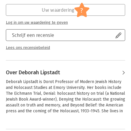
bagatelliseren van antisemitisme door de links-liberale elite
Druk:
1
en de toenemende anti-Joodse houding onder de jeugd.
Verschijningsdatum:
15-1-2019
?
Uw waardering
Hoofdrubriek:
Mens en maatschappij
Log in om uw waardering te geven
Schrijf een recensie
Lees ons recensiebeleid
Over Deborah Lipstadt
Deborah Lipstadt is Dorot Professor of Modern Jewish History 
and Holocaust Studies at Emory University. Her books include 
The Eichmann Trial, Denial: holocaust history on trial (a National 
Jewish Book Award-winner), Denying the Holocaust: the growing 
assault on truth and memory, and Beyond Belief: the American 
press and the coming of the Holocaust, 1933–1945. She lives in 
Atlanta.