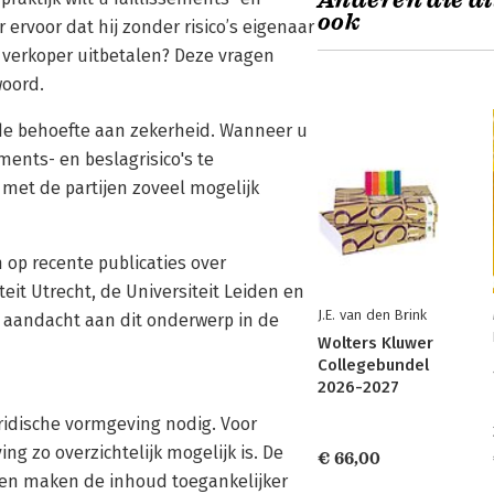
Anderen die di
ook
 ervoor dat hij zonder risico’s eigenaar
 verkoper uitbetalen? Deze vragen
woord.
de behoefte aan zekerheid. Wanneer u
ments- en beslagrisico's te
et de partijen zoveel mogelijk
n op recente publicaties over
it Utrecht, de Universiteit Leiden en
J.E. van den Brink
 aandacht aan dit onderwerp in de
Wolters Kluwer
Collegebundel
2026-2027
ridische vormgeving nodig. Voor
ng zo overzichtelijk mogelijk is. De
€ 66,00
en maken de inhoud toegankelijker