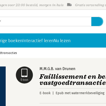
gen voor 23:00 besteld, morgen in huis
Gratis verzending
rige boeken
Interactief leren
Nu lezen
dtransacties
M.M.G.B. van Drunen
Faillissement en be
E-book
vastgoedtransactie
E-book
Epub met watermerkbeveiliging