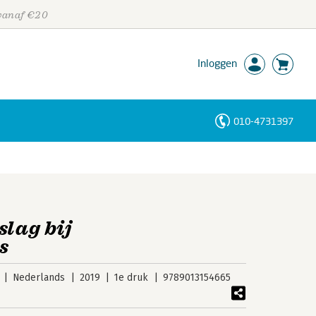
 vanaf €20
Inloggen
010-4731397
Personen
Trefwoorden
slag bij
s
Nederlands
2019
1e druk
9789013154665