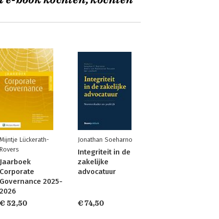
t e-book kochten, kochten
Mijntje Lückerath-
Jonathan Soeharno
Rovers
Integriteit in de
Jaarboek
zakelijke
Corporate
advocatuur
Governance 2025-
2026
€ 52,50
€ 74,50