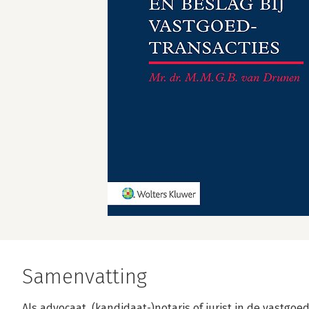
Samenvatting
Als advocaat, (kandidaat-)notaris of jurist in de vastgoed