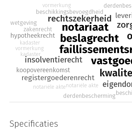
vormerkung
derdenbes
beschikkingsbevoegdheid
leve
rechtszekerheid
wetgeving
zor
notariaat
zakenrecht
o
beslagrecht
hypotheekrecht
kadaster
faillissements
vormerkung
kadaster
vastgoe
insolventierecht
koopovereenkomst
kwalit
registergoederenrecht
eigendo
notariële akte
notariële akte
besch
derdenbescherming
Specificaties