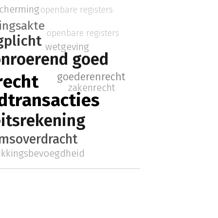
cherming
openbare registers
ringsakte
openbare registers
gplicht
wetgeving
nroerend goed
goederenrecht
recht
zakenrecht
dtransacties
eitsrekening
msoverdracht
ikkingsbevoegdheid