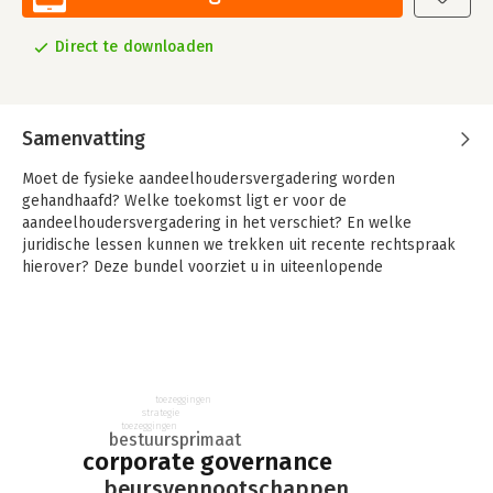
Direct te downloaden
Samenvatting
Moet de fysieke aandeelhoudersvergadering worden
gehandhaafd? Welke toekomst ligt er voor de
aandeelhoudersvergadering in het verschiet? En welke
juridische lessen kunnen we trekken uit recente rechtspraak
hierover? Deze bundel voorziet u in uiteenlopende
perspectieven op vraagstukken zoals deze.
De algemene vergadering van aandeelhouders is van oudsher
het aangewezen trefpunt voor dialoog tussen aandeelhouders
en bestuur en raad van commissarissen. Toch zijn er tal van
recente ontwikkelingen die deze positie doen wankelen. Te
toezeggingen
denken valt aan de toenemende rol van stemadviseurs, het
strategie
toezeggingen
(voor)overleg met selecte aandeelhouders, het gebruik van
bestuursprimaat
corporate governance
het agenderingsrecht, elektronisch stemmen, alsook het
fenomeen van toezeggingen aan aandeelhouders.
beursvennootschappen