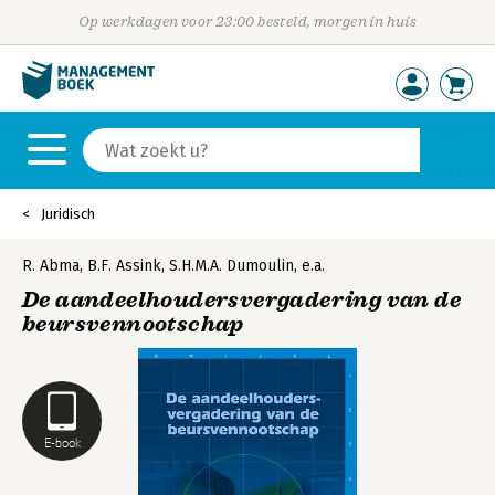
Op werkdagen voor 23:00 besteld, morgen in huis
Juridisch
R. Abma
,
B.F. Assink
,
S.H.M.A. Dumoulin
,
e.a.
De aandeelhoudersvergadering van de
beursvennootschap
E-book