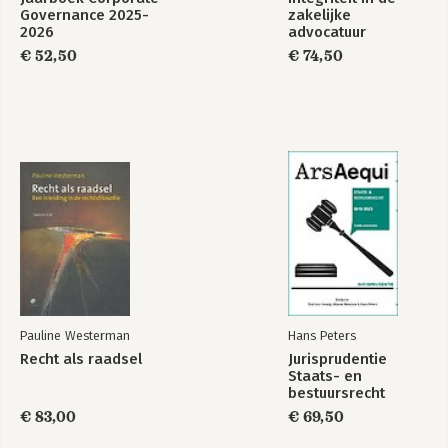
Governance 2025-
zakelijke
2026
advocatuur
€ 52,50
€ 74,50
Pauline Westerman
Hans Peters
Recht als raadsel
Jurisprudentie
Staats- en
bestuursrecht
1849-2025
€ 83,00
€ 69,50