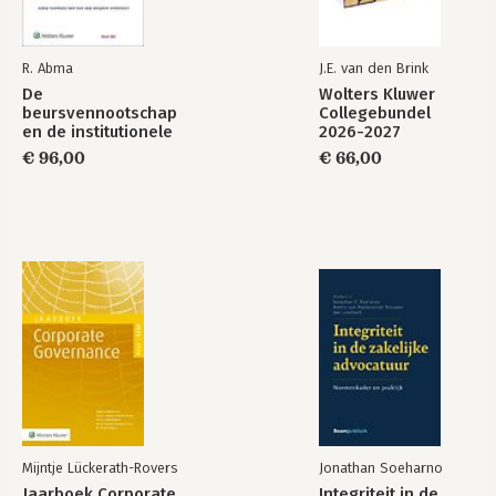
R. Abma
J.E. van den Brink
De
Wolters Kluwer
beursvennootschap
Collegebundel
en de institutionele
2026-2027
belegger: naar een
€ 96,00
€ 66,00
nieuwe balans
Mijntje Lückerath-Rovers
Jonathan Soeharno
Jaarboek Corporate
Integriteit in de