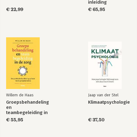
inleiding
€ 22,99
€ 65,95
Willem de Haas
Jaap van der Stel
Groepsbehandeling
Klimaatpsychologie
en
teambegeleiding in
de zorg
€ 55,95
€ 37,50