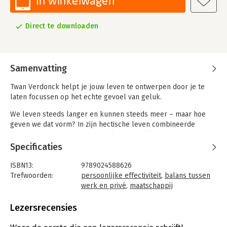
In winkelwagen
Direct te downloaden
Samenvatting
Twan Verdonck helpt je jouw leven te ontwerpen door je te
laten focussen op het echte gevoel van geluk.
We leven steeds langer en kunnen steeds meer – maar hoe
geven we dat vorm? In zijn hectische leven combineerde
productdesigner Twan Verdonck een drukke baan met een
sociaal leven, hobby’s, reizen en een gezinsleven met drie
Specificaties
kinderen. Hij was vaak uitgeput en voelde zich tekortschieten.
ISBN13:
9789024588626
Hij ontwikkelde een revolutionair en zelf uit te voeren 10-
Trefwoorden:
persoonlijke effectiviteit
,
balans tussen
stappenplan, met handige schema’s, modules en praktische
werk en privé
,
maatschappij
oefeningen, dat leidt tot een dieper leven, met meer rust,
Taal:
Nederlands
focus en plezier. Zo hielp hij zichzelf, maar nu ook jou om
Bindwijze:
e-book
Lezersrecensies
weerstand te bieden aan een snel veranderende maatschappij.
Beveiliging:
none
Bestandsformaat:
epub