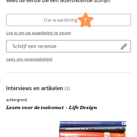
Wees de eerste die een lezersrecensie schrijft!
'Life Design begon een paar jaar geleden aan de
Aantal pagina's:
169
designacademie van Stanford University. In Nederland komt de
Uitgever:
Luitingh-Sijthoff
trend ook op gang, met Verdonck als één van de aanjagers.' -
Druk:
1
?
Uw waardering
NRC Handelsblad
Verschijningsdatum:
4-12-2020
Log in om uw waardering te geven
Hoofdrubriek:
Psychologie
Schrijf een recensie
Lees ons recensiebeleid
Interviews en artikelen
(2)
achtergrond
Lezen voor de toekomst - Life Design