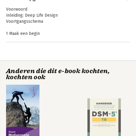
Voorwoord
Inleiding: Deep Life Design
Voortgangsschema
1 Maak een begin
2 Jouw ontwerpvraag
3 Jouw ontwerpteam
4 Doe inspiratie op
5 Jouw visie en strategie
6 Bedenk ideeën
Anderen die dit e-book kochten,
7 Experimenteer met je ideeën
kochten ook
8 Ontwerp je toekomst
9 Implementeer je ontwerp
10 Evalueer je ontwerp
Diploma
Nawoord
Dankwoord
Bronnen & leestips