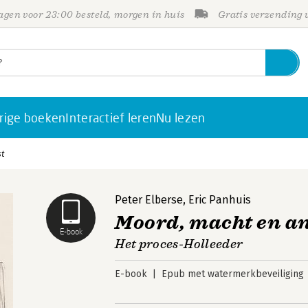
gen voor 23:00 besteld, morgen in huis
Gratis verzending
rige boeken
Interactief leren
Nu lezen
st
Peter Elberse
,
Eric Panhuis
Moord, macht en a
E-book
Het proces-Holleeder
E-book
Epub met watermerkbeveiliging