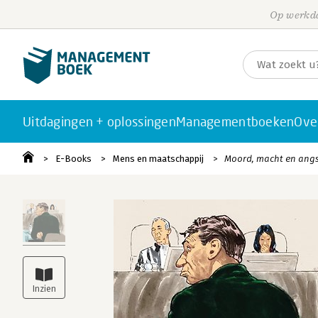
Op werkda
Uitdagingen + oplossingen
Managementboeken
Ove
E-Books
Mens en maatschappij
Moord, macht en ang