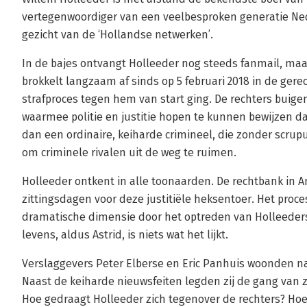
vertegenwoordiger van een veelbesproken generatie Ned
gezicht van de ‘Hollandse netwerken’.
In de bajes ontvangt Holleeder nog steeds fanmail, maar 
brokkelt langzaam af sinds op 5 februari 2018 in de ge
strafproces tegen hem van start ging. De rechters buigen
waarmee politie en justitie hopen te kunnen bewijzen da
dan een ordinaire, keiharde crimineel, die zonder scru
om criminele rivalen uit de weg te ruimen.
Holleeder ontkent in alle toonaarden. De rechtbank in
zittingsdagen voor deze justitiële heksentoer. Het proce
dramatische dimensie door het optreden van Holleeders 
levens, aldus Astrid, is niets wat het lijkt.
Verslaggevers Peter Elberse en Eric Panhuis woonden n
Naast de keiharde nieuwsfeiten legden zij de gang van z
Hoe gedraagt Holleeder zich tegenover de rechters? Hoe 