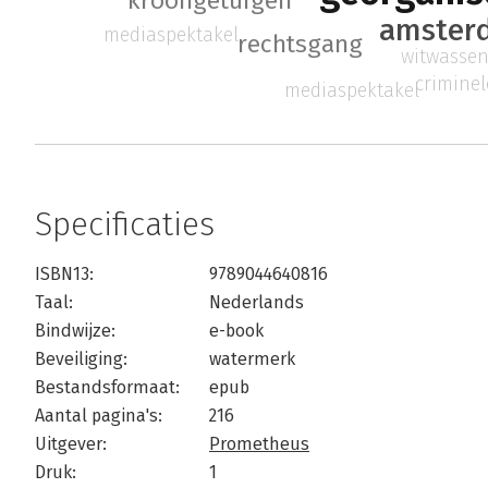
kroongetuigen
amsterd
mediaspektakel
rechtsgang
witwasse
criminel
mediaspektakel
Specificaties
ISBN13:
9789044640816
Taal:
Nederlands
Bindwijze:
e-book
Beveiliging:
watermerk
Bestandsformaat:
epub
Aantal pagina's:
216
Uitgever:
Prometheus
Druk:
1