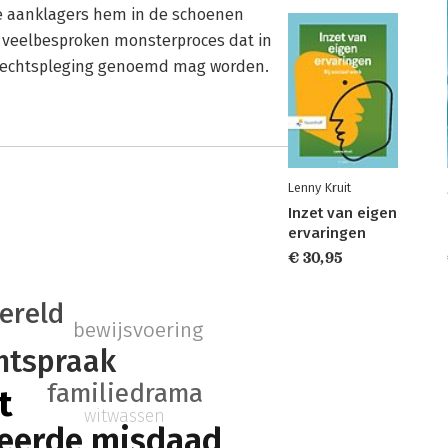
de aanklagers hem in de schoenen
n veelbesproken monsterproces dat in
e rechtspleging genoemd mag worden.
Lenny Kruit
Inzet van eigen
ervaringen
€ 30,95
n
ereld
bewijsvoering
htspraak
familiedrama
t
witwassen
eerde misdaad