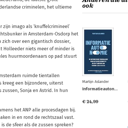
Anderen die di
ook
erlandse criminelen, het ultieme
zijn imago als ‘knuffelcrimineel’
rechtsbunker in Amsterdam-Osdorp het
 zich over een gigantisch dossier,
t Holleeder niets meer of minder is
pules huurmoordenaars op pad stuurt
 Amsterdam ruimde tientallen
Martijn Aslander
s kreeg een bijzondere, uiterst
Informatieautonomie
zussen, Sonja en Astrid. In hun
€ 24,99
amens het ANP alle procesdagen bij.
aken in en rond de rechtszaal vast.
is de sfeer als de zussen spreken?