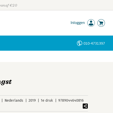
 vanaf €20
Inloggen
010-4731397
Personen
Trefwoorden
ngst
Nederlands
2019
1e druk
9789044640816