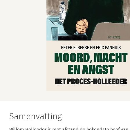
Samenvatting
Willem Holleeder is met afstand de bekendste boef van 