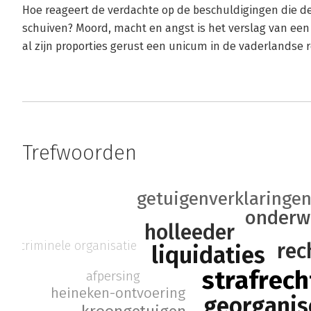
Hoe reageert de verdachte op de beschuldigingen die 
schuiven? Moord, macht en angst is het verslag van ee
al zijn proporties gerust een unicum in de vaderlands
Trefwoorden
getuigenverklaringe
onderw
holleeder
criminele organisatie
rec
liquidaties
strafrech
afpersing
heineken-ontvoering
georganis