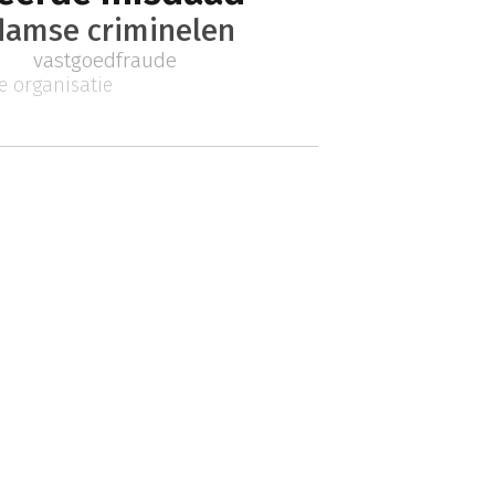
amse criminelen
n
vastgoedfraude
e organisatie