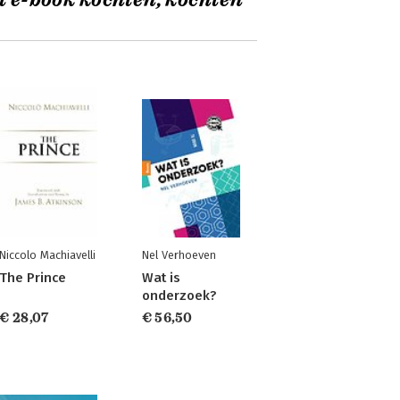
t e-book kochten, kochten
Niccolo Machiavelli
Nel Verhoeven
The Prince
Wat is
onderzoek?
€ 28,07
€ 56,50