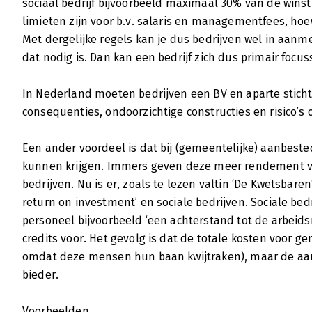
sociaal bedrijf bijvoorbeeld maximaal 30% van de winst
limieten zijn voor b.v. salaris en managementfees, hoew
Met dergelijke regels kan je dus bedrijven wel in aanm
dat nodig is. Dan kan een bedrijf zich dus primair focu
In Nederland moeten bedrijven een BV en aparte sticht
consequenties, ondoorzichtige constructies en risico’s 
Een ander voordeel is dat bij (gemeentelijke) aanbeste
kunnen krijgen. Immers geven deze meer rendement v
bedrijven. Nu is er, zoals te lezen valtin ‘De Kwetsbare
return on investment’ en sociale bedrijven. Sociale bed
personeel bijvoorbeeld ‘een achterstand tot de arbeids
credits voor. Het gevolg is dat de totale kosten voor 
omdat deze mensen hun baan kwijtraken), maar de aan
bieder.
Voorbeelden