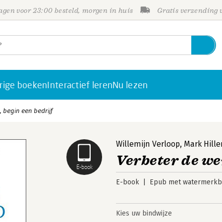
gen voor 23:00 besteld, morgen in huis
Gratis verzending
rige boeken
Interactief leren
Nu lezen
 begin een bedrijf
Willemijn Verloop
,
Mark Hille
Verbeter de we
E-book
E-book
Epub met watermerkbe
Kies uw bindwijze