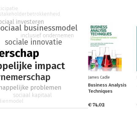
icipatie
stakeholderbetrokkenheid
ociaal investeren
sociaal businessmodel
inclusief ondernemen
sociale innovatie
erschap
pelijke impact
rnemerschap
James Cadle
Business Analysis
happelijke problemen
Techniques
sociaal kapitaal
dienmodel
€ 74,02