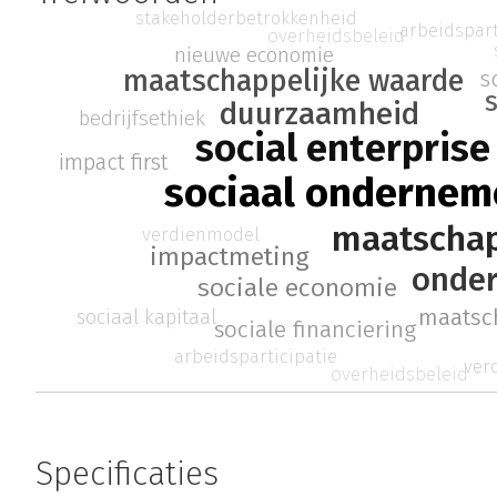
stakeholderbetrokkenheid
arbeidspart
overheidsbeleid
nieuwe economie
maatschappelijke waarde
s
duurzaamheid
bedrijfsethiek
social enterprise
impact first
sociaal ondernem
maatschap
verdienmodel
impactmeting
onde
sociale economie
maatsc
sociaal kapitaal
sociale financiering
arbeidsparticipatie
ver
overheidsbeleid
Specificaties