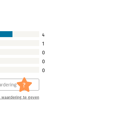
4
1
0
0
0
?
rdering
 waardering te geven