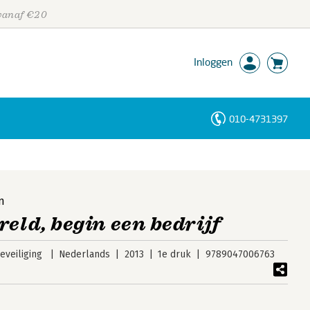
 vanaf €20
Inloggen
010-4731397
Personen
Trefwoorden
n
reld, begin een bedrijf
veiliging
Nederlands
2013
1e druk
9789047006763