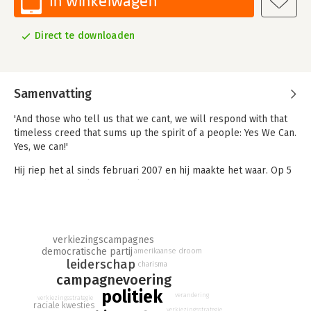
In winkelwagen
Direct te downloaden
Samenvatting
'And those who tell us that we cant, we will respond with that
timeless creed that sums up the spirit of a people: Yes We Can.
Yes, we can!'
Hij riep het al sinds februari 2007 en hij maakte het waar. Op 5
november 2008 koos Amerika voor haar eerste zwarte
president: Barack Obama. Aanvankelijk kon niemand geloven
dat deze relatief jonge senator uit Illinois een serieuze gooi
zou doen naar het presidentschap. Hij was jong, zwart en
verkiezingscampagnes
onervaren maar bovenal had hij af te rekenen met
democratische partij
amerikaanse droom
zwaargewichten als tegenstanders.
leiderschap
charisma
campagnevoering
In de Democratische voorverkiezingen trof hij Hillary Clinton,
die tot de laatste snik bleef doorvechten om haar droom de
politiek
verandering
verkiezingsstrategie
eerste vrouwelijke president in de geschiedenis van de
raciale kwesties
verkiezingsstrategie