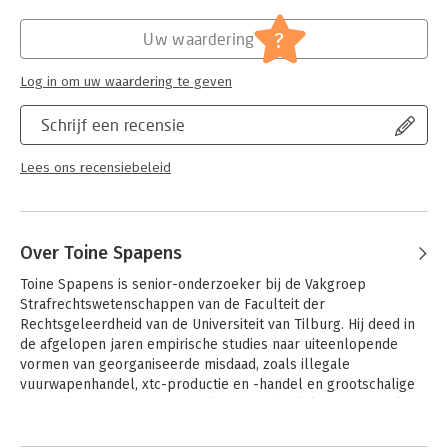
Hoofdrubriek:
Juridisch
,
Mens en maatschappij
Jongbloed:
Strafrecht - Criminologie
?
Uw waardering
Log in om uw waardering te geven
Schrijf een recensie
Lees ons recensiebeleid
Over Toine Spapens
Toine Spapens is senior-onderzoeker bij de Vakgroep 
Strafrechtswetenschappen van de Faculteit der 
Rechtsgeleerdheid van de Universiteit van Tilburg. Hij deed in 
de afgelopen jaren empirische studies naar uiteenlopende 
vormen van georganiseerde misdaad, zoals illegale 
vuurwapenhandel, xtc-productie en -handel en grootschalige 
wietteelt en naar internationale strafrechtelijke samenwerking 
bij de beteugeling daarvan.
Andere boeken door Toine Spapens