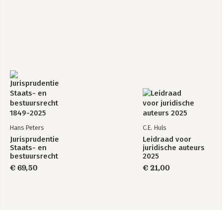
Bijlage 2 Onderzoeksvragen 221
Bijlage 3 Referenties 223
Bijlage 4 Overzicht ingezette middelen en organisaties op basis
van beleidsstukken 229
Bijlage 5 Referenties evaluatiestudies ten behoeve van
indicatoren 235
Hans Peters
C.E. Huls
Jurisprudentie
Leidraad voor
Staats- en
juridische auteurs
bestuursrecht
2025
1849-2025
€ 69,50
€ 21,00