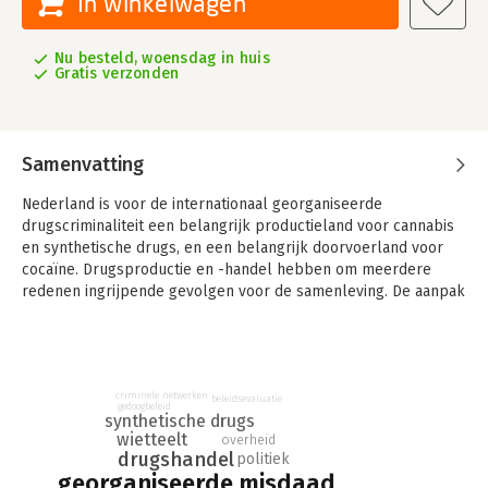
In winkelwagen
Nu besteld, woensdag in huis
Gratis verzonden
Samenvatting
Nederland is voor de internationaal georganiseerde
drugscriminaliteit een belangrijk productieland voor cannabis
en synthetische drugs, en een belangrijk doorvoerland voor
cocaïne. Drugsproductie en -handel hebben om meerdere
redenen ingrijpende gevolgen voor de samenleving. De aanpak
van drugscriminaliteit vraagt daarmee om blijvende prioriteit.
Dit onderzoek biedt een overzicht van de Nederlandse aanpak
van georganiseerde drugscriminaliteit in de afgelopen 25 jaar.
De studie brengt in kaart welke beleidskeuzes er op landelijk
criminele netwerken
beleidsevaluatie
gedoogbeleid
niveau op dit terrein zijn gemaakt, hoe de uitvoering en inhoud
synthetische drugs
van de aanpak eruitzagen, en wat er op basis van bestaand
wietteelt
overheid
drugshandel
politiek
onderzoek bekend is over de effectiviteit van de aanpak.
georganiseerde misdaad