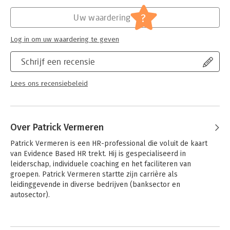
blijvend te prikkelen doorheen dit boek.
Druk:
1
Verschijningsdatum:
24-2-2026
?
Uw waardering
Wat is een goede leidinggevende stijl? Hoe spelen
leidinggevenden in op de motivatie van werknemers? Dit
Hoofdrubriek:
Leiderschap
Log in om uw waardering te geven
vormen de centrale vragen binnen dit boek dat zonder twijfel
een bron van inspiratie zal zijn voor leidinggevenden die graag
Schrijf een recensie
hun leidinggevende stijl willen optimaliseren!
Inhoud:
Lees ons recensiebeleid
-Deel 1: Leiderschapscircumplex;
-Deel 2: Acht stijlen in de praktijk;
Over Patrick Vermeren
-Deel 3: Beslissen, vergaderen en taken toevertrouwen;
Patrick Vermeren is een HR-professional die voluit de kaart 
-Deel 4: Motivatie en bepaalde managementpraktijken;
van Evidence Based HR trekt. Hij is gespecialiseerd in 
leiderschap, individuele coaching en het faciliteren van 
-Deel 5: Anders leiden;
groepen. Patrick Vermeren startte zijn carrière als 
-Deel 6: Leiderschap aanleren.
leidinggevende in diverse bedrijven (banksector en 
autosector). 

Hij ontwikkelde een passie voor leren en wetenschap. Vooral 
Andere boeken door Patrick
de psychologie, de gedragsbiologie en de neurobiologie 