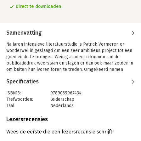
Direct te downloaden
Samenvatting
Na jaren intensieve literatuurstudie is Patrick Vermeren er
wonderwel in geslaagd om een zeer ambitieus project tot een
goed einde te brengen. Weinig academici kunnen aan de
publicatiedruk weerstaan en slagen er dan ook maar zelden in
om buiten hun ivoren toren te treden. Omgekeerd nemen
weinig consulenten de tijd om zich na hun opleiding grondig te
Specificaties
verdiepen in nieuwe ontwikkelingen in de wetenschappelijke
literatuur. Academici en consulenten zijn op elk op hun manier
ISBN13:
9789059967434
'wereldvreemd'.
Trefwoorden:
leiderschap
Met dit boek slaat consulent Patrick Vermeren de broodnodige
Taal:
Nederlands
brug tussen twee deze twee werelden, waarbij hij zichzelf en
Bindwijze:
e-book
de wetenschappelijke literatuur voortdurend in vraag durft te
Beveiliging:
none
Lezersrecensies
stellen en zich zo hoedt voor de confirmatieneiging. Op een
Bestandsformaat:
epub
vlotte, zeer onderhoudende en wetenschappelijk gedegen
Aantal pagina's:
622
Wees de eerste die een lezersrecensie schrijft!
wijze weet Patrick Vermeren zowel consulenten als academici
Uitgever:
TerraLannoo