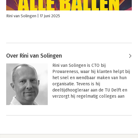
Rini van Solingen
17 juni 2025
Over Rini van Solingen
Rini van Solingen is CTO bij 
Prowareness, waar hij klanten helpt bij 
het snel en wendbaar maken van hun 
organisatie. Tevens is hij 
deeltijdhoogleraar aan de TU Delft en 
verzorgt hij regelmatig colleges aan 
Universiteit Nyenrode. Rini heeft 
technische informatica gestudeerd aan 
Andere boeken door Rini van
de TU Delft en is gepromoveerd in de 
Solingen
bedrijfskunde aan de TU Eindhoven. Rini 
is vooral spreker en auteur. Zijn 
expertise is snelheid en wendbaarheid 