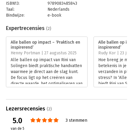
ISBN13:
9789083485843
Taal:
Nederlands
Bindwijze:
e-book
Beveiliging:
watermerk
Bestandsformaat:
epub
Expertrecensies
(2)
Aantal pagina's:
176
Uitgever:
Verhaal met Impact
Alle ballen op impact – ‘Praktisch en
Alle ballen op imp
Druk:
1
inspirerend’
inspirerend’
Verschijningsdatum:
22-9-2025
Henny Portman | 27 augustus 2025
Rudy Kor | 23 juli
Alle ballen op impact van Rini van
Hoe breng je meer
Hoofdrubriek:
Algemeen management
Solingen biedt praktische handvatten
betekenis in je w
waarmee je direct aan de slag kunt.
verzanden in plan
De focus ligt op het creëren van
stress? In ‘Alle b
directe waarde, het optimaliseren van
biedt Rini van Sol
situaties en het realiseren van
geïnspireerde aa
betekenisvolle resultaten. Impact
praktische impact
wordt daarbij gedefinieerd als de
Kor las het boek e
toegevoegde waarde die achterblijft
recensie wat hem 
Lezersrecensies
(2)
na afronding van het werk; dit vormt
Lees verder
5.0
het centrale uitgangspunt van het
3 stemmen
boek.
van de 5
Lees verder