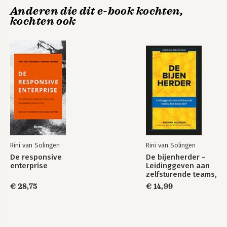
van mensen en organisaties. Jaarlijks 
Anderen die dit e-book kochten,
geeft hij er zo’n honderdvijftig lezingen 
kochten ook
over op kennissessies, conferenties en 
bedrijfsevenementen.

Zijn bekendste (management) boeken 
zijn: 
De kracht van Scrum
 (met Eelco 
Rustenburg), 
De Bijenherder
, 
Formule-X
(met Jurriaan Kamer), 
AGILE
, 
en Scrum 
voor managers
 en 
Agile werken in 60 
Alle ballen op
De bijenherder
minuten
 (beide met Rob van Lanen).
impact
Rini van Solingen
Rini van Solingen
De responsive
De bijenherder -
enterprise
Leidinggeven aan
zelfsturende teams,
hoe doe je dat?
€ 28,75
€ 14,99