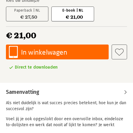
Kies uw bindwijze
Paperback | NL
E-book | NL
€ 27,50
€ 21,00
€ 21,00
In winkelwagen
Direct te downloaden
Samenvatting
Als niet duidelijk is wat succes precies betekent, hoe kun je dan
succesvol zijn?
Voel jij je ook opgeslokt door een overvolle inbox, eindeloze
to-dolijsten en werk dat nooit af lijkt te komen? Je werkt
keihard, maar toch blijft het gevoel hangen dat je niet genoeg