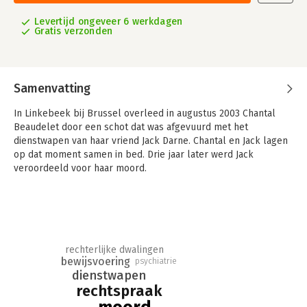
Levertijd ongeveer 6 werkdagen
Gratis verzonden
Samenvatting
In Linkebeek bij Brussel overleed in augustus 2003 Chantal
Beaudelet door een schot dat was afgevuurd met het
dienstwapen van haar vriend Jack Darne. Chantal en Jack lagen
op dat moment samen in bed. Drie jaar later werd Jack
veroordeeld voor haar moord.
Jack zegt dat Chantal zelfmoord pleegde en dat hij ten
onrechte al veertien jaar vastzit voor de moord op Chantal. In
het onderzoek door de politie kwamen er vreemde verhalen
naar boven: over een depressie bij Chantal en over een
buitenechtelijke relatie van Jack.
rechterlijke dwalingen
bewijsvoering
psychiatrie
Het bewijs tegen Jack was voor de jury voldoende voor een
dienstwapen
veroordeling. Maar blijft het bewijs overeind in een precieze
rechtspraak
analyse in het licht van de verschillende scenario’s?