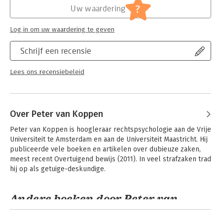
Jongbloed:
Strafrecht – Delicten
?
Uw waardering
Serie:
Gerede twijfel
Log in om uw waardering te geven
Schrijf een recensie
Lees ons recensiebeleid
Over Peter van Koppen
Peter van Koppen is hoogleraar rechtspsychologie aan de Vrije 
Universiteit te Amsterdam en aan de Universiteit Maastricht. Hij 
publiceerde vele boeken en artikelen over dubieuze zaken, 
meest recent Overtuigend bewijs (2011). In veel strafzaken trad 
hij op als getuige-deskundige.
Andere boeken door Peter van
Koppen