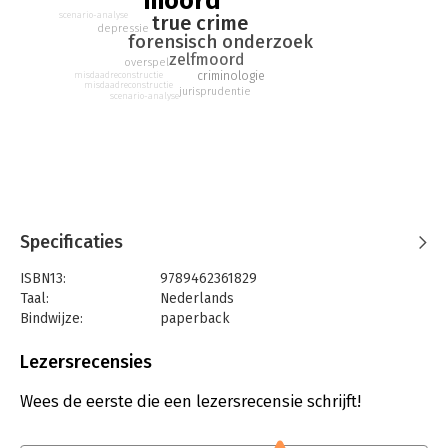
moord
Vermoordde Jack zijn Chantal? Of pleegde Chantal zelfmoord
scenario-analyse
true crime
en had de jury Jack moeten vrijspreken?
depressie
forensisch onderzoek
zelfmoord
overspel
criminologie
misdaadreconstructie
misdaadreconstructie
jurisprudentie
scenario-analyse
Specificaties
ISBN13:
9789462361829
Taal:
Nederlands
Bindwijze:
paperback
Aantal pagina's:
168
Uitgever:
Boom Criminologie
Lezersrecensies
Druk:
1
Verschijningsdatum:
10-2-2021
Wees de eerste die een lezersrecensie schrijft!
Hoofdrubriek:
Mens en maatschappij