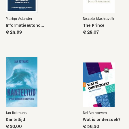
Overzicht verschenen delen
Martijn Aslander
Niccolo Machiavelli
Informatieautonomie
The Prince
De som van alle
De som van alle
bewijs
bewijs
€ 24,99
€ 28,07
Bekijk alle boeken
Jan Rotmans
Nel Verhoeven
Kanteltijd
Wat is onderzoek?
€ 30,00
€ 56,50