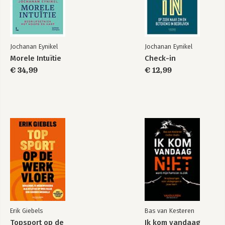
Eindnoten
onder meer voor TEDx, Gartner, 
Pepisco, ... Daarnaast begeleidt hij als 
facilitator teams en leiders rond 
bedrijfsethische thema’s en in het 
Jochanan Eynikel
Jochanan Eynikel
ontwikkelen van een waardengedreven 
Morele Intuïtie
Check-in
Check-in
€ 34,99
€ 12,99
Bekijk alle boeken
Erik Giebels
Bas van Kesteren
Topsport op de
Ik kom vandaag