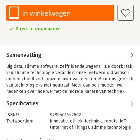
In winkelwagen
Direct te downloaden
Samenvatting
Big data, slimme software, zelfrijdende wagens... De doorbraak
van slimme technologie verandert onze leefwereld drastisch
en beïnvloedt zelfs onze manier van denken. Maar ons gebruik
van technologie is niet neutraal. Meer dan ooit moeten we
nadenken over hoe we met de morele kanten van techniek
willen omgaan.
Specificaties
'Robot aan het stuur' analyseert de verwevenheid tussen
techniek en ethiek en draagt bouwstenen aan voor
ISBN13:
9789401442602
waardengedreven innovatie. Het boek toont aan dat we het
Trefwoorden:
innovatie
,
ethiek
,
techniek
,
robots
,
IoT
potentieel van artificiële intelligentie en slimme robots alleen
(Internet of Things)
,
slimme technologie
kunnen benutten door het beste van de mens en de
Taal:
Nederlands
technologie te verenigen.
Bindwijze:
e-book