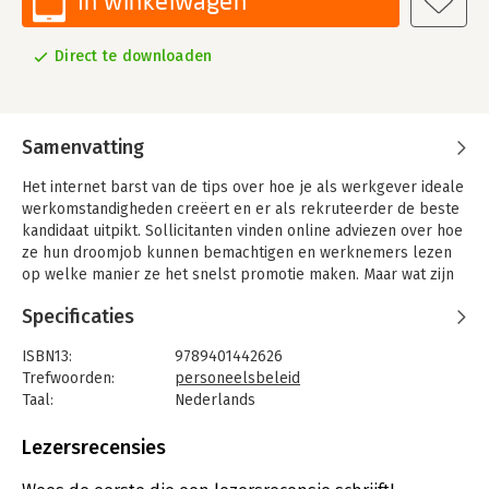
In winkelwagen
Direct te downloaden
Samenvatting
Het internet barst van de tips over hoe je als werkgever ideale
werkomstandigheden creëert en er als rekruteerder de beste
kandidaat uitpikt. Sollicitanten vinden online adviezen over hoe
ze hun droomjob kunnen bemachtigen en werknemers lezen
op welke manier ze het snelst promotie maken. Maar wat zijn
al die suggesties waard in de praktijk?
Specificaties
'Gorilla's op de werkvloer' toetst 22 opvattingen over werken
aan de realiteit en doorprikt de hardnekkigste denkfouten en
ISBN13:
9789401442626
misverstanden. Op een heldere manier reikt dit boek inzichten
Trefwoorden:
personeelsbeleid
aan waar iedereen in een organisatie beter van wordt. Want
Taal:
Nederlands
zodra je de gorilla's hebt gespot, kun je ze verbannen naar de
Bindwijze:
e-book
enige plek waar ze thuishoren: de jungle.
Beveiliging:
watermerk
Lezersrecensies
Bestandsformaat:
epub
Aantal pagina's:
119