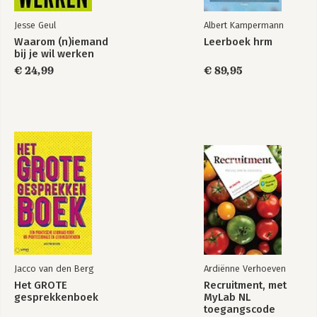
21. Devaluatie
22. Geluk en toeval bestaan wél
Jesse Geul
Albert Kampermann
Waarom (n)iemand
Leerboek hrm
Conclusies
bij je wil werken
Eindnoten
€ 24,99
€ 89,95
Jacco van den Berg
Ardiënne Verhoeven
Het GROTE
Recruitment, met
gesprekkenboek
MyLab NL
toegangscode