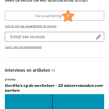
Wees de eerste die een lezersrecensie schrijft!
Uitgever:
LannooCampus
Druk:
1
Verschijningsdatum:
30-5-2017
?
Uw waardering
Hoofdrubriek:
Personeelsmanagement
Log in om uw waardering te geven
Schrijf een recensie
Lees ons recensiebeleid
Interviews en artikelen
(1)
preview
Gorilla's op de werkvloer - 22 misverstanden over
werken